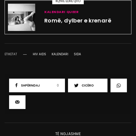
KQYRE EDHE QITO
KALENDARI QUEER
Romë, dylber e krenarë
ETIKETAT
HIV AIDS
KALENDARI
SIDA
SHPËRNDAJ
0
CICËRO
TË NGJASHME