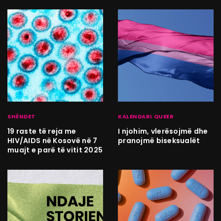
SHËNDET
KALENDARI QUEER
19 raste të reja me
I njohim, vlerësojmë dhe
HIV/AIDS në Kosovë në 7
pranojmë biseksualët
muajt e parë të vitit 2025