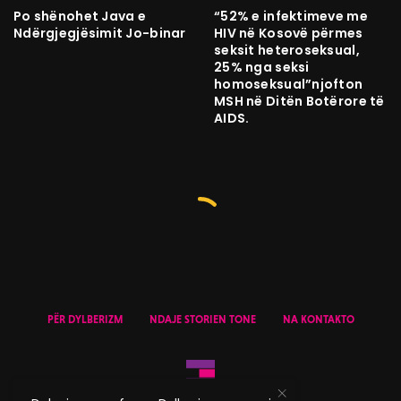
Po shënohet Java e
“52% e infektimeve me
Ndërgjegjësimit Jo-binar
HIV në Kosovë përmes
seksit heteroseksual,
25% nga seksi
homoseksual”njofton
MSH në Ditën Botërore të
AIDS.
PËR DYLBERIZM
NDAJE STORIEN TONE
NA KONTAKTO