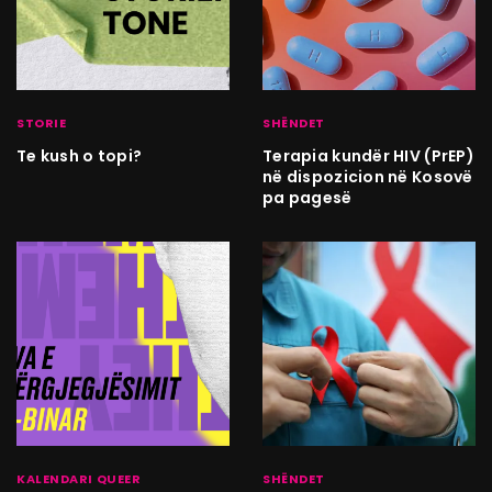
STORIE
SHËNDET
Te kush o topi?
Terapia kundër HIV (PrEP)
në dispozicion në Kosovë
pa pagesë
KALENDARI QUEER
SHËNDET