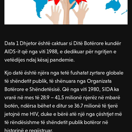
Data 1 Dhjetor është caktuar si Ditë Botërore kundër
AIDS-it që nga viti 1988, e dedikuar për ngritjen e
vetëdijes ndaj kësaj pandemie.
Kjo datë është njëra nga tetë fushatat zyrtare globale
të shëndetit publik, të shënuara nga Organizata
Botërore e Shëndetësisë. Që nga viti 1980, SIDA ka
vrarë në mes të 28.9 – 41.5 milionë njerëz në mbarë
botën, ndërsa bëhet e ditur se 36.7 milionë të tjerë
jetojnë me HIV, duke e bërë atë një nga çështjet më
të rëndësishme të shëndetit publik botëror në
historinë e regjistruar.