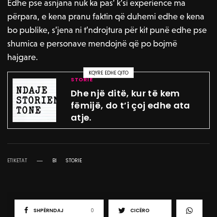
Edhe pse asnjana nuk ka pas’ k’si experience ma
përpara, e kena pranu faktin që duhemi edhe e kena
bo publike, s’jena ni t’ndrojtura për kit punë edhe pse
shumica e personave mendojnë që po bojmë
hajgare.
KQYRE EDHE QITO
STORIE
Dhe një ditë, kur të kem
fëmijë, do t’i çoj edhe ata
atje.
ETIKETAT
BI
STORIE
SHPËRNDAJ
0
CICËRO