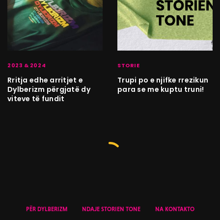
2023 & 2024
STORIE
Rritja edhe arritjet e
Trupi po e njifke rrezikun
Dylberizm përgjatë dy
para se me kuptu truni!
viteve të fundit
PËR DYLBERIZM
NDAJE STORIEN TONE
NA KONTAKTO