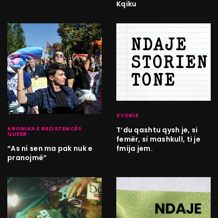
Kqiku
STORIE
KRONIKA E REZISTENCËS
T’du qashtu qysh je, si
QUEER
femër, si mashkull, ti je
fmija jem.
“As ni sen ma pak nuk e
pranojmë”