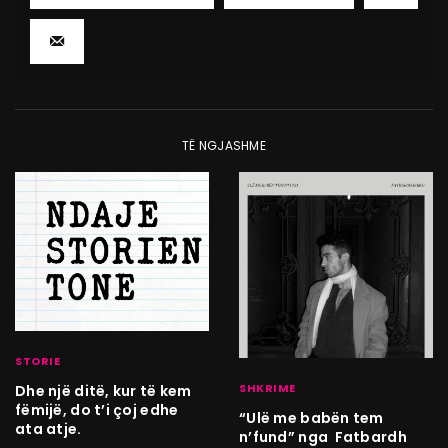
TË NGJASHME
STORIE
SHKRIME
Dhe një ditë, kur të kem
fëmijë, do t’i çoj edhe
“Ulë me babën tem
ata atje.
n’fund” nga Fatbardh