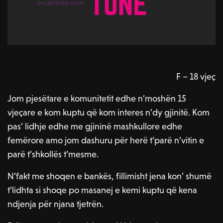
F – 18 vjeç
Jom pjesëtare e komunitetit edhe n’moshën 15
vjeçare e kom kuptu që kom interes n’dy gjinitë. Kom
pas’ lidhje edhe me gjininë mashkullore edhe
femërore amo jom dashuru për herë t’parë n’vitin e
parë t’shkollës t’mesme.
N’fakt me shoqen e bankës, fillimisht jena kon’ shumë
t’lidhta si shoqe po masanej e kemi kuptu që kena
ndjenja për njana tjetrën.