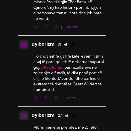
miratoi Projektligjin “Për Barazinë
Gjinore”, nji hap historik për mbrojtjen
e personave transgjinorë dhe jobinarë
në vend.
Twitter
1
Dylberizm
31 Tet
Holanda është gati të ketë kryeministrin
e saj të parë që është deklaruar hapur si
gej,
#RobJetten
, pas rezultateve në
zgjedhjet e fundit, të cilat panë partinë
e tij të fitonte 17 vende, dhe partinë e
ekstremit të djathtë të Geert Wilders të
humbiste 11.
Twitter
Dylberizm
27 Tet
Mbrëmjen e së premtes, më 25 tetor,