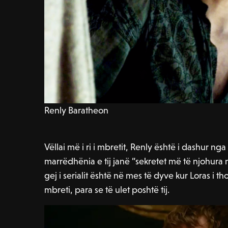
Renly Baratheon
Vëllai më i ri i mbretit, Renly është i dashur ng
marrëdhënia e tij janë “sekretet më të njohura
gej i serialit është në mes të dyve kur Loras i tho
mbreti, para se të ulet poshtë tij.