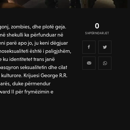
0
gonj, zombies, dhe plotë geja.
SHPËRNDARJET
më shekulli ka përfunduar në
keni parë apo jo, ju keni dëgjuar
oseksualiteti është i paligjshëm,
 ku identitetet trans janë
sqyron seksualitetin dhe cilat
ulturore. Krijuesi George R.R.
kaluarës, duke përmendur
ard II për frymëzimin e