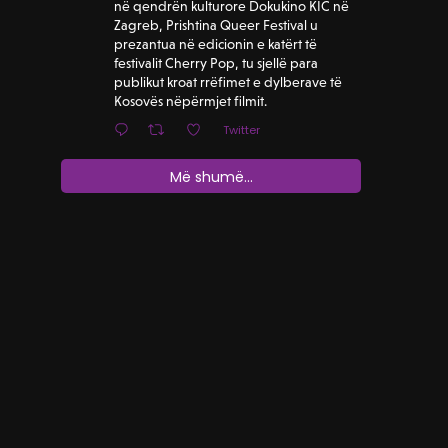
në qendrën kulturore Dokukino KIC në
Zagreb, Prishtina Queer Festival u
prezantua në edicionin e katërt të
festivalit Cherry Pop, tu sjellë para
publikut kroat rrëfimet e dylberave të
Kosovës nëpërmjet filmit.
Twitter
Më shumë...