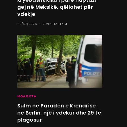
gej në Meksikë, qëllohet për
vdekje
29/07/2026
2 MINUTA LEXIM
NGA BOTA
Sulm në Paradën e Krenarisë
në Berlin, një i vdekur dhe 29 të
plagosur