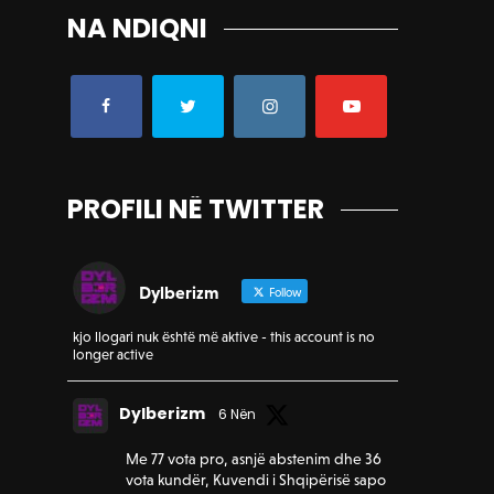
NA NDIQNI
PROFILI NË TWITTER
Dylberizm
Follow
kjo llogari nuk është më aktive - this account is no
longer active
Dylberizm
6 Nën
Me 77 vota pro, asnjë abstenim dhe 36
vota kundër, Kuvendi i Shqipërisë sapo