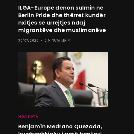
ILGA-Europe dënon sulmin në
Berlin Pride dhe thërret kundër
nxitjes së urrejtjes ndaj
migrantëve dhe muslimanëve
30/07/2026
2 MINUTA LEXIM
NGA BOTA
Benjamín Medrano Quezada,
kryebashkiaku i parë haptazi