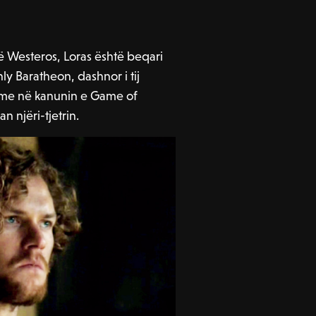
ë Westeros, Loras është beqari
nly Baratheon, dashnor i tij
hme në kanunin e Game of
n njëri-tjetrin.