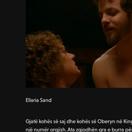
Ellaria Sand
Gjatë kohës së saj dhe kohës së Oberyn në King
një numër orgjish. Ata zgjodhën gra e burra për 