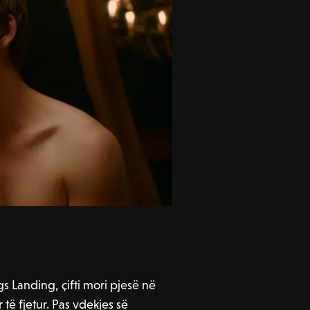
s Landing, çifti mori pjesë në
të fjetur. Pas vdekjes së