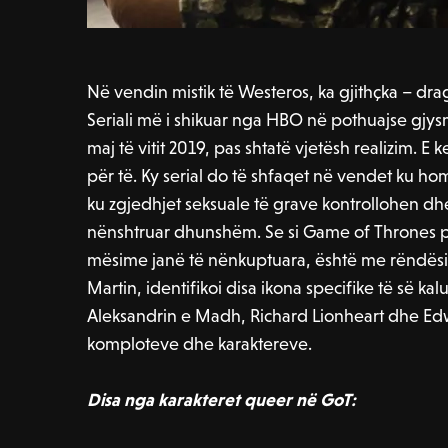
Në vendin mistik të Westeros, ka gjithçka – dra
Seriali më i shikuar nga HBO në pothuajse gjys
maj të vitit 2019, pas shtatë vjetësh realizim. E 
për të. Ky serial do të shfaqet në vendet ku hom
ku zgjedhjet seksuale të grave kontrollohen dhe
nënshtruar dhunshëm. Se si Game of Thrones pa
mësime janë të nënkuptuara, është me rëndësi k
Martin, identifikoi disa ikona specifike të së 
Aleksandrin e Madh, Richard Lionheart dhe Edw
komploteve dhe karaktereve.
Disa nga karakteret queer në GoT: