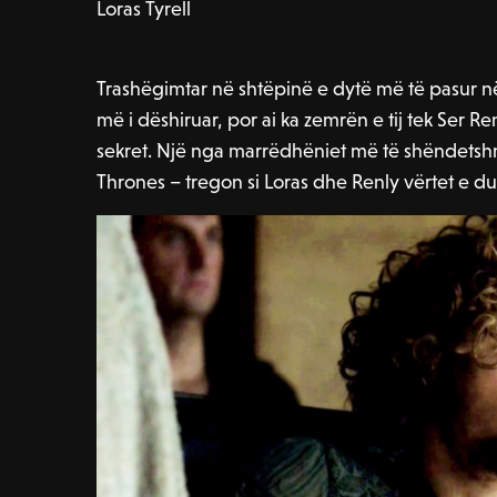
Loras Tyrell
Trashëgimtar në shtëpinë e dytë më të pasur n
më i dëshiruar, por ai ka zemrën e tij tek Ser Re
sekret. Një nga marrëdhëniet më të shëndets
Thrones – tregon si Loras dhe Renly vërtet e dua