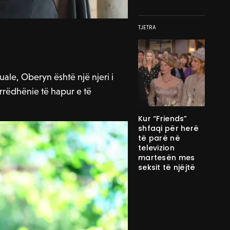
TJETRA
suale, Oberyn është një njeri i
marrëdhënie të hapur e të
Kur “Friends”
shfaqi për herë
të parë në
televizion
martesën mes
seksit të njëjtë