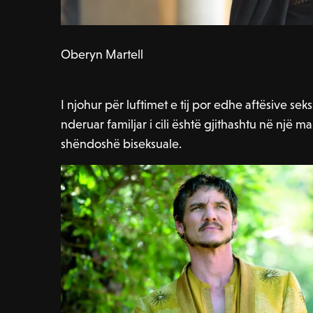
Oberyn Martell
I njohur për luftimet e tij por edhe aftësive sek
nderuar familjar i cili është gjithashtu në një 
shëndoshë biseksuale.