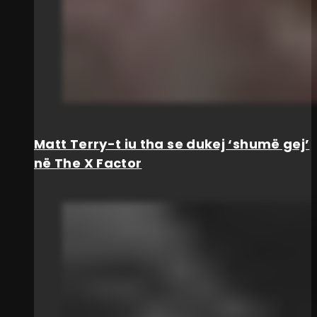
Matt Terry-t iu tha se dukej ‘shumë gej’
në The X Factor