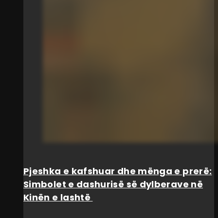
Pjeshka e kafshuar dhe mënga e prerë:
Simbolet e dashurisë së dylberave në
Kinën e lashtë