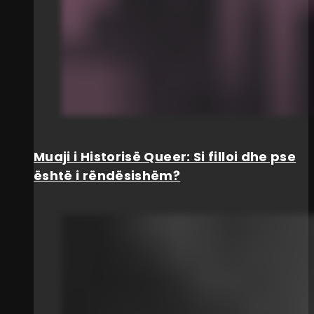
Muaji i Historisë Queer: Si filloi dhe pse
është i rëndësishëm?