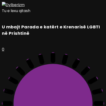
Tu e lexu qitash
U mbajt Parada e katërt e Krenarisë LGBTI
në Prishtinë
0