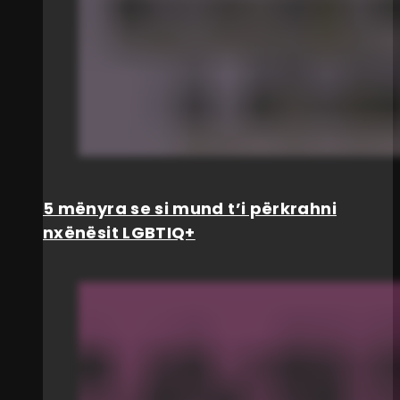
5 mënyra se si mund t’i përkrahni
nxënësit LGBTIQ+