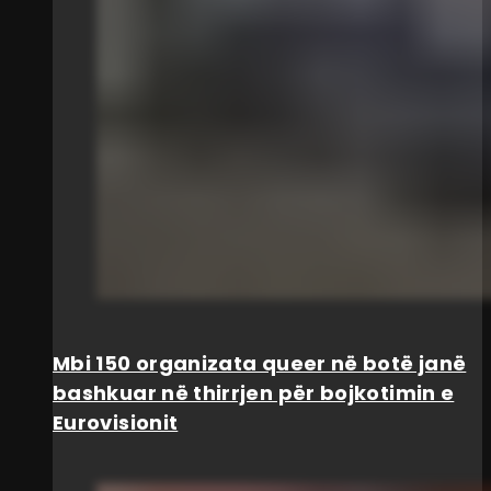
Mbi 150 organizata queer në botë janë
bashkuar në thirrjen për bojkotimin e
Eurovisionit