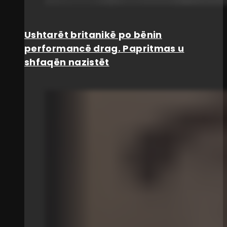
Ushtarët britanikë po bënin
performancë drag. Papritmas u
shfaqën nazistët