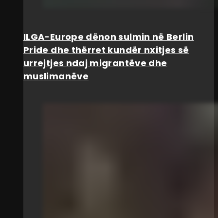
ILGA-Europe dënon sulmin në Berlin
Pride dhe thërret kundër nxitjes së
urrejtjes ndaj migrantëve dhe
muslimanëve