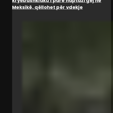
kryebashkiaku i parë haptazi gej në
Meksikë, qëllohet për vdekje