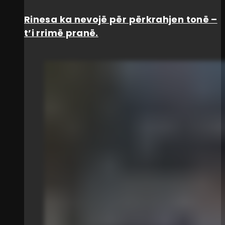
Rinesa ka nevojë për përkrahjen tonë –
t’i rrimë pranë.