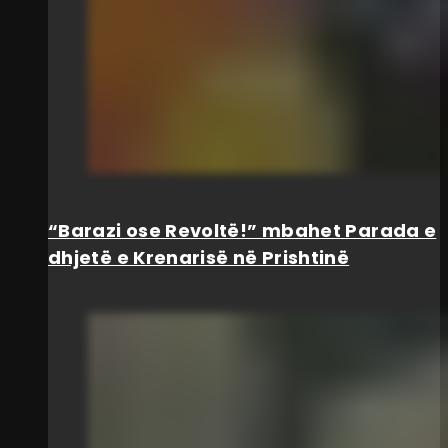
“Barazi ose Revoltë!” mbahet Parada e
dhjetë e Krenarisë në Prishtinë