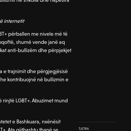
 internetit
BT+ përballen me nivele më të
idoqoftë, shumë vende janë aq
ikat anti-bullizëm dhe përpjekjet
e trajnimit dhe përgjegjësisë
he kontribuojnë në bullizmin e
 të rinjtë LGBT+. Abuzimet mund
htetet e Bashkuara, nxënësit
. Ata gjithashtu thanë se
TJETRA