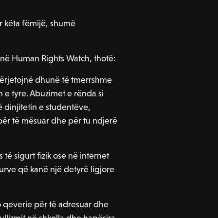
r këta fëmijë, shumë
ve në Human Rights Watch, thotë:
përjetojnë dhunë të tmerrshme
n e tyre. Abuzimet e rënda si
 dinjitetin e studentëve,
për të mësuar dhe për tu ndjerë
të sigurt fizik ose në internet
turve që kanë një detyrë ligjore
do qeverie për të adresuar dhe
lizmit në shkolla dhe hapësira