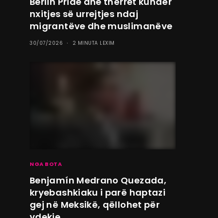
Berlin Pride dhe thërret kundër
nxitjes së urrejtjes ndaj
migrantëve dhe muslimanëve
30/07/2026
2 MINUTA LEXIM
NGA BOTA
Benjamín Medrano Quezada,
kryebashkiaku i parë haptazi
gej në Meksikë, qëllohet për
vdekje