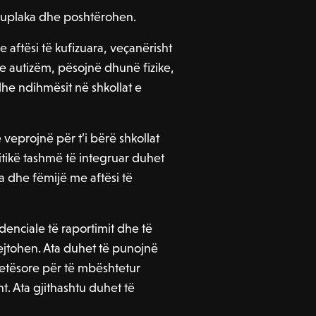
shuplaka dhe poshtërohen.
 aftësi të kufizuara, veçanërisht
me autizëm, pësojnë dhunë fizike,
 ndihmësit në shkollat ​​e
projnë për t’i bërë shkollat ​​
litikë tashmë të integruar duhet
a dhe fëmijë me aftësi të
denciale të raportimit dhe të
ejtohen. Ata duhet të punojnë
etësore për të mbështetur
t. Ata gjithashtu duhet të