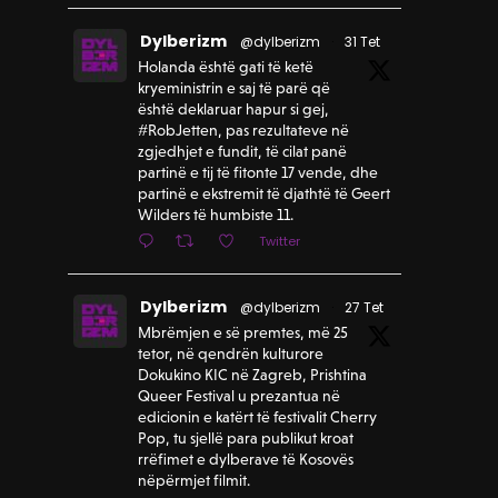
Dylberizm
@dylberizm
·
31 Tet
Holanda është gati të ketë
kryeministrin e saj të parë që
është deklaruar hapur si gej,
#RobJetten, pas rezultateve në
zgjedhjet e fundit, të cilat panë
partinë e tij të fitonte 17 vende, dhe
partinë e ekstremit të djathtë të Geert
Wilders të humbiste 11.
Twitter
Dylberizm
@dylberizm
·
27 Tet
Mbrëmjen e së premtes, më 25
tetor, në qendrën kulturore
Dokukino KIC në Zagreb, Prishtina
Queer Festival u prezantua në
edicionin e katërt të festivalit Cherry
Pop, tu sjellë para publikut kroat
rrëfimet e dylberave të Kosovës
nëpërmjet filmit.