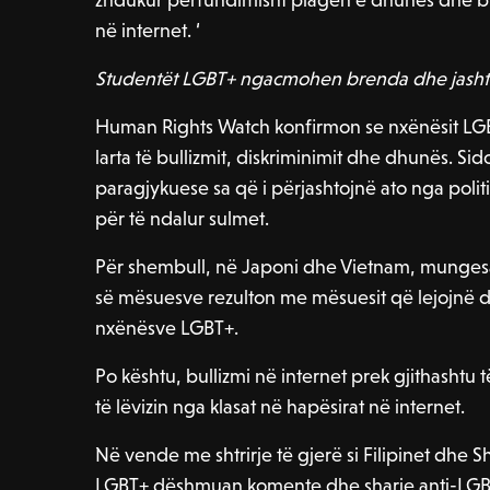
në internet. ‘
Studentët LGBT+ ngacmohen brenda dhe jashtë
Human Rights Watch konfirmon se nxënësit LG
larta të bullizmit, diskriminimit dhe dhunës. S
paragjykuese sa që i përjashtojnë ato nga polit
për të ndalur sulmet.
Për shembull, në Japoni dhe Vietnam, mungesa 
së mësuesve rezulton me mësuesit që lejojnë d
nxënësve LGBT+.
Po kështu, bullizmi në internet prek gjithashtu
të lëvizin nga klasat në hapësirat në internet.
Në vende me shtrirje të gjerë si Filipinet dhe S
LGBT+ dëshmuan komente dhe sharje anti-LGBT+