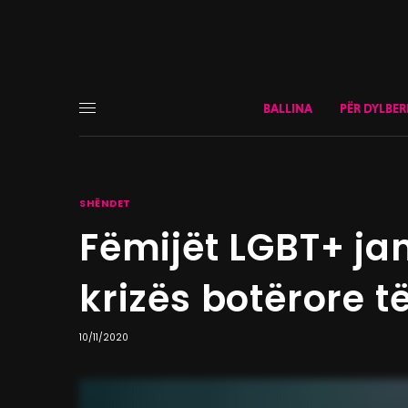
BALLINA
PËR DYLBER
SHËNDET
Fëmijët LGBT+ jan
krizës botërore t
10/11/2020