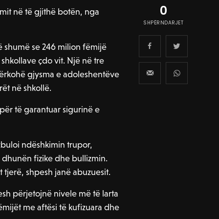
0
zmit në të gjithë botën, nga
SHPËRNDARJET
 shumë se 246 milion fëmijë
hkollave çdo vit. Një në tre
dërkohë gjysma e adoleshentëve
ët në shkollë.
për të garantuar sigurinë e
zbuloi ndëshkimin trupor,
 dhunën fizike dhe bullizmin.
t tjerë, shpesh janë abuzuesit.
h përjetojnë nivele më të larta
ëmijët me aftësi të kufizuara dhe