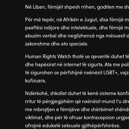
Në Liban, fëmijët shpesh rrihen, goditen me 
Për më tepër, në Afrikën e Jugut, disa fëmijë me
paaftësi ndijore dhe intelektuale, dhe fëmijë 
abuzim verbal dhe neglizhencë nga mësuesit dhe
zakonshme dhe ato speciale.
Human Rights Watch thotë se qeveritë duhet të ve
dhe hapësirat në internet të sigurta. Ata me po
të sigurohen se përfshijnë nxënësit LGBT+, vajz
kufizuara.
Ndërkohë, shkollat ​​duhet të kenë sisteme konfi
rritur të përgjegjshëm që nxënësit mund t’u dr
me mbrojtjen e fëmijëve dhe shërbimet shënd
viktimat, dhe për të ofruar kontracepsion urgjen
ofrojnë edukatë seksuale gjithëpërfshirëse.