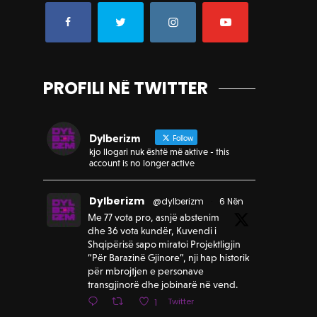
PROFILI NË TWITTER
Dylberizm
Follow
kjo llogari nuk është më aktive - this
account is no longer active
Dylberizm
@dylberizm
·
6 Nën
Me 77 vota pro, asnjë abstenim
dhe 36 vota kundër, Kuvendi i
Shqipërisë sapo miratoi Projektligjin
“Për Barazinë Gjinore”, nji hap historik
për mbrojtjen e personave
transgjinorë dhe jobinarë në vend.
Twitter
1