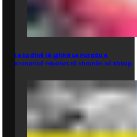
Le ta dinë të gjithë se Parada e
Krenarisë mbahet të shtunën në Shkup