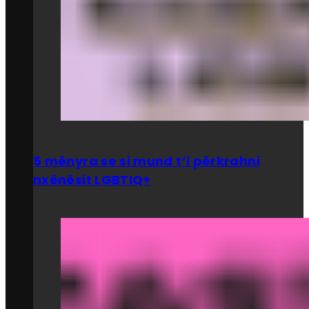
5 mënyra se si mund t’i përkrahni
nxënësit LGBTIQ+