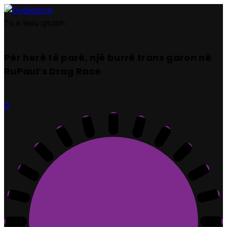
Tu e lexu qitash
Për herë të parë, një burrë trans garon në
RuPaul’s Drag Race
0