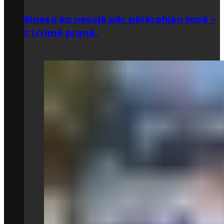
Rinesa ka nevojë për përkrahjen tonë –
t’i rrimë pranë.