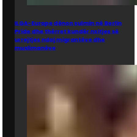
ILGA-Europe dënon sulmin në Berlin
Pride dhe thërret kundër nxitjes së
urrejtjes ndaj migrantëve dhe
muslimanëve