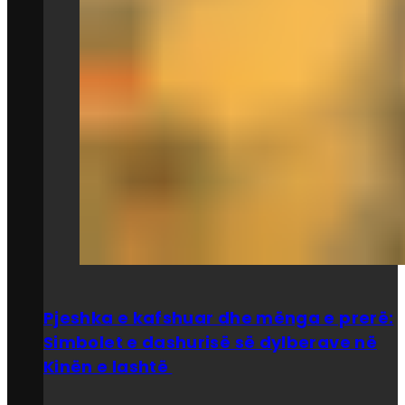
Pjeshka e kafshuar dhe mënga e prerë:
Simbolet e dashurisë së dylberave në
Kinën e lashtë