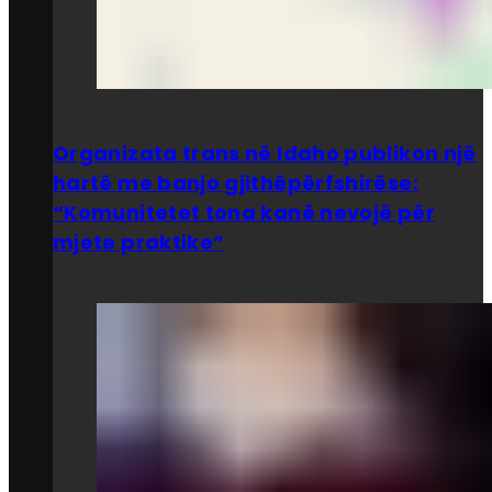
Organizata trans në Idaho publikon një
hartë me banjo gjithëpërfshirëse:
“Komunitetet tona kanë nevojë për
mjete praktike”