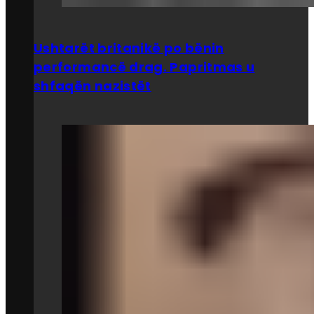
Ushtarët britanikë po bënin
performancë drag. Papritmas u
shfaqën nazistët