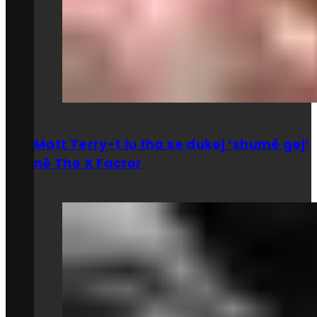
Matt Terry-t iu tha se dukej ‘shumë gej’
në The X Factor