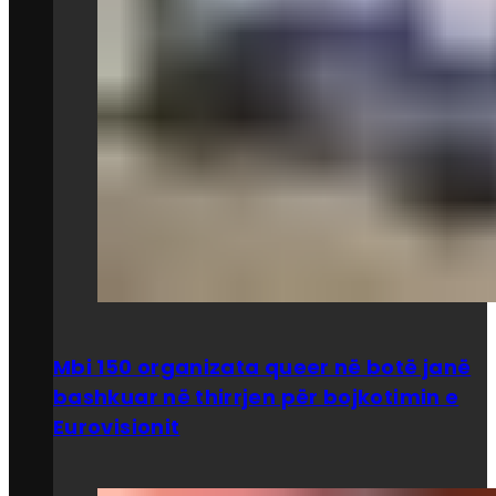
Mbi 150 organizata queer në botë janë
bashkuar në thirrjen për bojkotimin e
Eurovisionit