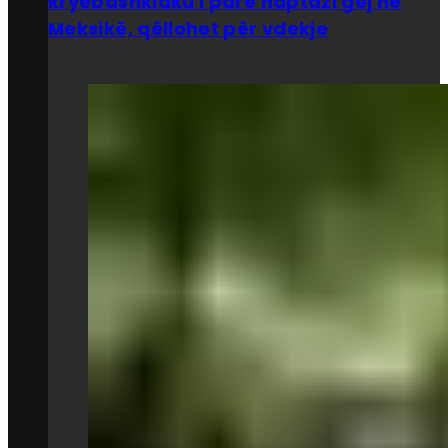
kryebashkiaku i parë haptazi gej në
Meksikë, qëllohet për vdekje