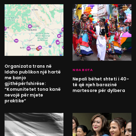
Organizata trans në
NGA BOTA
Idaho publikon një hartë
me banjo
Nepali bëhet shteti i 40-
gjithëpërfshirëse:
të që njeh barazinë
“Komunitetet tona kanë
martesore për dylbera
nevojë për mjete
praktike”