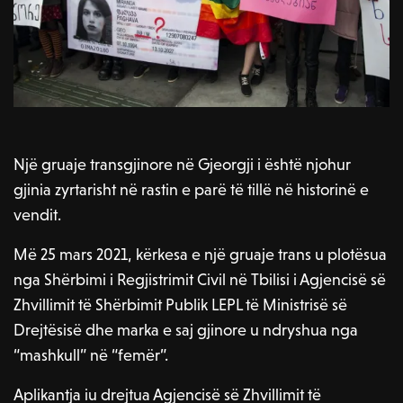
Një gruaje transgjinore në Gjeorgji i është njohur
gjinia zyrtarisht në rastin e parë të tillë në historinë e
vendit.
Më 25 mars 2021, kërkesa e një gruaje trans u plotësua
nga Shërbimi i Regjistrimit Civil në Tbilisi i Agjencisë së
Zhvillimit të Shërbimit Publik LEPL të Ministrisë së
Drejtësisë dhe marka e saj gjinore u ndryshua nga
“mashkull” në “femër”.
Aplikantja iu drejtua Agjencisë së Zhvillimit të