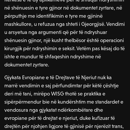
në shënuesin e tyre gjinor në dokumentet zyrtare, në
përputhje me identifikimin e tyre me gjininë
mashkullore, u refuzua nga shteti i Gjeorgjisë. Vendimi
u arsyetua nga argumenti që për të ndryshuar
shënuesin gjinor, një kusht thelbësor është operacioni
kirurgjik për ndryshimin e seksit. Vetëm pas kësaj do të
ishte e mundur të shfaqeshin ndryshime në
dokumentet zyrtare.
Gjykata Evropiane e të Drejtave të Njeriut nuk ka
marrë vendimin e saj përfundimtar për këtë çështje
deri më tani, mirëpo WISG thotë se praktika e
sipërpërmendur bie në kundërshtim me standardet e
vendosura nga gjykatat ndërkombëtare dhe
evropiane për të drejtat e njeriut, duke kufizuar të
drejtën për njohjen ligjore të gjinisë për njerëzit trans,