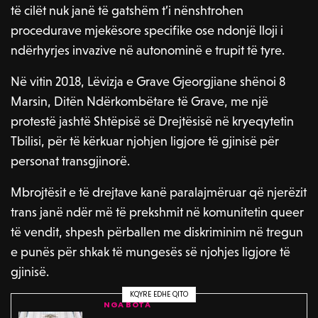
të cilët nuk janë të gatshëm t’i nënshtrohen
procedurave mjekësore specifike ose ndonjë lloji i
ndërhyrjes invazive në autonominë e trupit të tyre.
Në vitin 2018, Lëvizja e Grave Gjeorgjiane shënoi 8
Marsin, Ditën Ndërkombëtare të Grave, me një
protestë jashtë Shtëpisë së Drejtësisë në kryeqytetin
Tbilisi, për të kërkuar njohjen ligjore të gjinisë për
personat transgjinorë.
Mbrojtësit e të drejtave kanë paralajmëruar që njerëzit
trans janë ndër më të prekshmit në komunitetin queer
të vendit, shpesh përballen me diskriminim në tregun
e punës për shkak të mungesës së njohjes ligjore të
gjinisë.
KQYRE EDHE QITO
NGA BOTA