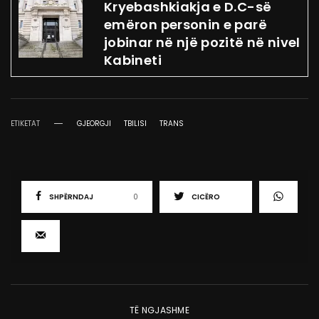
Kryebashkiakja e D.C-së
emëron personin e parë
jobinar në një pozitë në nivel
Kabineti
ETIKETAT
GJEORGJI
TBILISI
TRANS
SHPËRNDAJ
0
CICËRO
TË NGJASHME