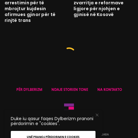
arrestimin për të
zvarritja e reformave
mbrojtur kujdesin
ligjore për njohjen e
afirmues gjinor për të
gjinisë në Kosovë
rinjtë trans
PËR DYLBERIZM
NDAJE STORIEN TONE
NA KONTAKTO
Duke iu qasur faqes Dylberizm pranoni
përdorimin e "cookies".
© 2020 DYLBERIZM - TË GJITHA TË DREJTAT E REZERVUARA
UNË PRANOJ PËRDORIMIN E COOKIES