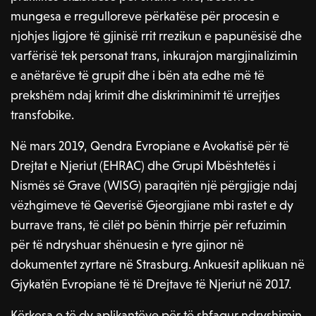
mungesa e rregulloreve përkatëse për procesin e
njohjes ligjore të gjinisë rrit rrezikun e papunësisë dhe
varfërisë tek personat trans, inkurajon margjinalizimin
e anëtarëve të grupit dhe i bën ata edhe më të
prekshëm ndaj krimit dhe diskriminimit të urrejtjes
transfobike.
Në mars 2019, Qendra Evropiane e Avokatisë për të
Drejtat e Njeriut (EHRAC) dhe Grupi Mbështetës i
Nismës së Grave (WISG) paraqitën një përgjigje ndaj
vëzhgimeve të Qeverisë Gjeorgjiane mbi rastet e dy
burrave trans, të cilët po bënin thirrje për refuzimin
për të ndryshuar shënuesin e tyre gjinor në
dokumentet zyrtare në Strasburg. Ankuesit aplikuan në
Gjykatën Evropiane të të Drejtave të Njeriut në 2017.
Kërkesa e të dy aplikantëve për të shfaqur ndryshimin