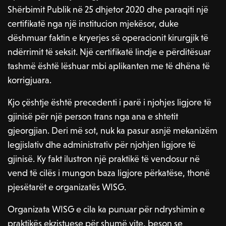
Shërbimit Publik në 25 dhjetor 2020 dhe paraqiti një
certifikatë nga një institucion mjekësor, duke
dëshmuar faktin e kryerjes së operacionit kirurgjik të
ndërrimit të seksit. Një certifikatë lindje e përditësuar
tashmë është lëshuar mbi aplikanten me të dhëna të
korrigjuara.
Kjo çështje është precedenti i parë i njohjes ligjore të
gjinisë për një person trans nga ana e shtetit
gjeorgjian. Deri më sot, nuk ka pasur asnjë mekanizëm
legjislativ dhe administrativ për njohjen ligjore të
gjinisë. Ky fakt ilustron një praktikë të vendosur në
vend të cilës i mungon baza ligjore përkatëse, thonë
pjesëtarët e organizatës WISG.
Organizata WISG e cila ka punuar për ndryshimin e
praktikës ekzistuese për shumë vite, beson se