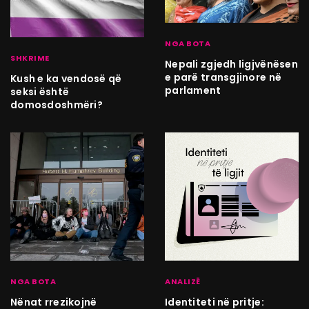
NGA BOTA
SHKRIME
Nepali zgjedh ligjvënësen
e parë transgjinore në
Kush e ka vendosë që
parlament
seksi është
domosdoshmëri?
NGA BOTA
ANALIZË
Nënat rrezikojnë
Identiteti në pritje: