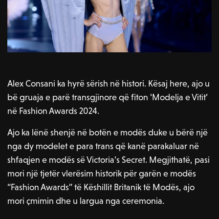
Alex Consani ka hyrë sërish në histori. Kësaj here, ajo u
bë gruaja e parë transgjinore që fiton ‘Modelja e Vitit’
në Fashion Awards 2024.
Ajo ka lënë shenjë në botën e modës duke u bërë një
nga dy modelet e para trans që kanë parakaluar në
shfaqjen e modës së Victoria’s Secret. Megjithatë, pasi
mori një tjetër vlerësim historik për garën e modës
“Fashion Awards” të Këshillit Britanik të Modës, ajo
mori çmimin dhe u largua nga ceremonia.