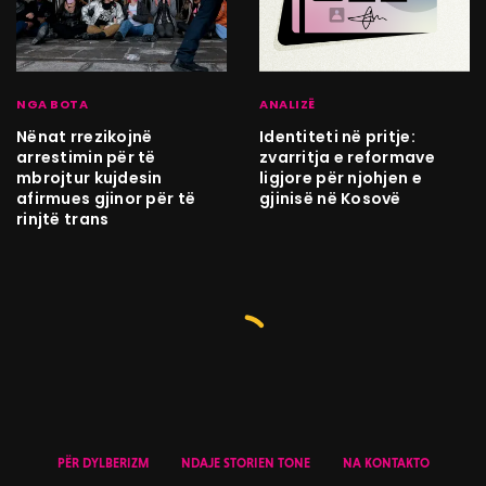
NGA BOTA
ANALIZË
Nënat rrezikojnë
Identiteti në pritje:
arrestimin për të
zvarritja e reformave
mbrojtur kujdesin
ligjore për njohjen e
afirmues gjinor për të
gjinisë në Kosovë
rinjtë trans
PËR DYLBERIZM
NDAJE STORIEN TONE
NA KONTAKTO