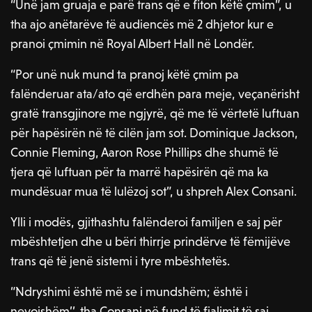
“Unë jam gruaja e parë trans që e fiton këtë çmim”, u
tha ajo anëtarëve të audiencës më 2 dhjetor kur e
pranoi çmimin në Royal Albert Hall në Londër.
“Por unë nuk mund ta pranoj këtë çmim pa
falënderuar ata/ato që erdhën para meje, veçanërisht
gratë transgjinore me ngjyrë, që me të vërtetë luftuan
për hapësirën në të cilën jam sot. Dominique Jackson,
Connie Fleming, Aaron Rose Phillips dhe shumë të
tjera që luftuan për ta marrë hapësirën që ma ka
mundësuar mua të lulëzoj sot”, u shpreh Alex Consani.
Ylli i modës, gjithashtu falënderoi familjen e saj për
mbështetjen dhe u bëri thirrje prindërve të fëmijëve
trans që të jenë sistemi i tyre mbështetës.
“Ndryshimi është më se i mundshëm; është i
nevojshëm’’, tha Consani në fund të fjalimit të saj.