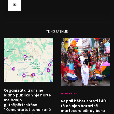
TË NGJASHME
Organizata trans në
NGA BOTA
Idaho publikon një hartë
me banjo
Nepali bëhet shteti i 40-
gjithëpërfshirëse:
të që njeh barazinë
“Komunitetet tona kanë
martesore për dylbera