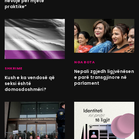
nevojë për mjete
praktike”
NGA BOTA
SHKRIME
Nepali zgjedh ligjvënësen
e parë transgjinore në
Kush e ka vendosë që
parlament
seksi është
domosdoshmëri?