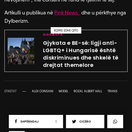
Artikulli u publikua në
Pink News
dhe u përkthye nga
Dylberizm.
KQYRE EDHE QITO
NGA BOTA
Gjykata e BE-së: ligji anti-
LGBTQ+ i Hungarisë është
diskriminues dhe shkelë të
drejtat themelore
ETIKETAT
ALEX CONSANI
MODEL
ROZAL ALBERT HALL
TRANS
SHPËRNDAJ
0
CICËRO