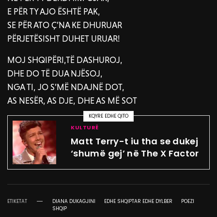
E PËR TY AJO ËSHTË PAK,
SE PËR ATO Ç’NA KE DHURUAR
PËRJETËSISHT DUHET URUAR!
MOJ SHQIPËRI,TË DASHUROJ,
DHE DO TË DUA NJËSOJ,
NGA TI, JO S’MË NDAJNË DOT,
AS NESËR, AS DJE, DHE AS MË SOT
KQYRE EDHE QITO
KULTURË
Matt Terry-t iu tha se dukej
‘shumë gej’ në The X Factor
ETIKETAT
DIANA DUKAGJINI
EDHE SHQIPTAR EDHE DYLBER
POEZI
SHQIP