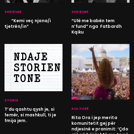
SHKRIME
SHKRIME
“Kemi veç njana/i
“Ulë me babën tem
tjetrën/in”
n’fund” nga Fatbardh
Kqiku
STORIE
KULTURË
T’du qashtu qysh je, si
femër, si mashkull, ti je
Rita Ora i jep merita
fmija jem.
komunitetit gej për
ndjesinë e pranimit: ‘Çdo