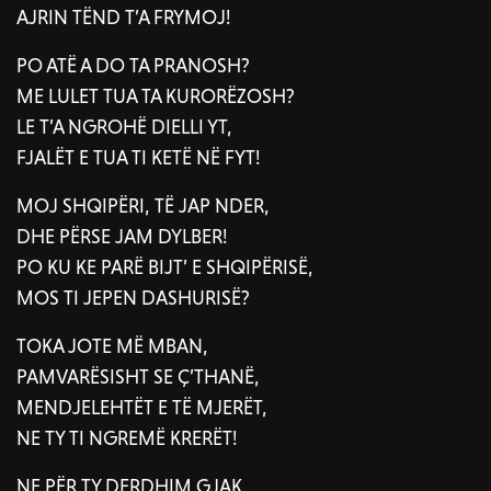
AJRIN TËND T’A FRYMOJ!
PO ATË A DO TA PRANOSH?
ME LULET TUA TA KURORËZOSH?
LE T’A NGROHË DIELLI YT,
FJALËT E TUA TI KETË NË FYT!
MOJ SHQIPËRI, TË JAP NDER,
DHE PËRSE JAM DYLBER!
PO KU KE PARË BIJT’ E SHQIPËRISË,
MOS TI JEPEN DASHURISË?
TOKA JOTE MË MBAN,
PAMVARËSISHT SE Ç’THANË,
MENDJELEHTËT E TË MJERËT,
NE TY TI NGREMË KRERËT!
NE PËR TY DERDHIM GJAK,