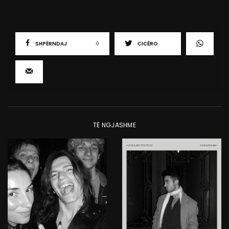
SHPËRNDAJ
0
CICËRO
TË NGJASHME