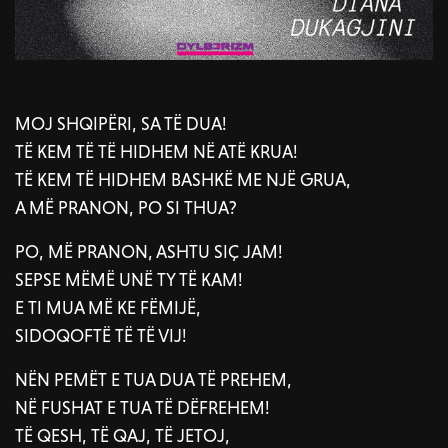
MOJ SHQIPËRI, SA TË DUA!
TË KEM TË TË HIDHEM NË ATË KRUA!
TË KEM TË HIDHEM BASHKË ME NJË GRUA,
A MË PRANON, PO SI THUA?
PO, MË PRANON, ASHTU SIÇ JAM!
SEPSE MËMË UNË TY TË KAM!
E TI MUA MË KE FËMIJË,
SIDOQOFTË TË TË VIJ!
NËN PEMËT E TUA DUA TË PREHEM,
NË FUSHAT E TUA TË DËFREHEM!
TË QESH, TË QAJ, TË JETOJ,