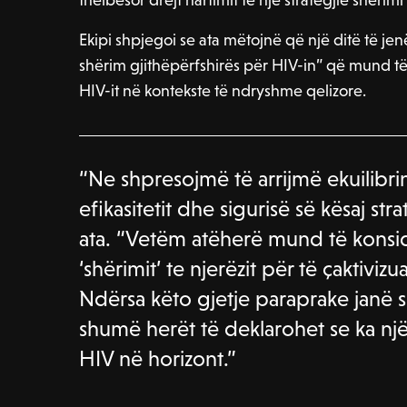
Ekipi shpjegoi se ata mëtojnë që një ditë të jen
shërim gjithëpërfshirës për HIV-in” që mund të 
HIV-it në kontekste të ndryshme qelizore.
“Ne shpresojmë të arrijmë ekuilibri
efikasitetit dhe sigurisë së kësaj stra
ata. “Vetëm atëherë mund të konsid
‘shërimit’ te njerëzit për të çaktiviz
Ndërsa këto gjetje paraprake janë 
shumë herët të deklarohet se ka një
HIV në horizont.”