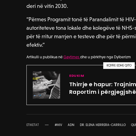
deri në vitin 2030.
“Përmes Programit tonë të Parandalimit të HIV-
autoriteteve tona lokale dhe kolegëve të NHS-
për të rritur marrjen e testeve dhe për të përm
efektiv.”
Artikulli u publikua në
Gaytimes
dhe u përkthye nga Dylberizm
KQYRE EDHE QITO
EDUKIM
Thirrje e hapur: Trajnim
Raportim i përgjegjsh
ETIKETAT
#HIV
ADN
DR. ELENA HERRERA-CARRILLO
QU