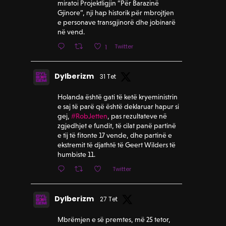
miratoi Projektligjin “Për Barazinë
Gjinore”, nji hap historik për mbrojtjen
e personave transgjinorë dhe jobinarë
në vend.
Twitter
1
Dylberizm
31 Tet
Holanda është gati të ketë kryeministrin
e saj të parë që është deklaruar hapur si
gej,
#RobJetten
, pas rezultateve në
zgjedhjet e fundit, të cilat panë partinë
e tij të fitonte 17 vende, dhe partinë e
ekstremit të djathtë të Geert Wilders të
humbiste 11.
Twitter
Dylberizm
27 Tet
Mbrëmjen e së premtes, më 25 tetor,