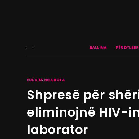
BALLINA
PËR DYLBER
EDUKIM
,
NGA BOTA
Shpresë për shër
eliminojnë HIV-in
laborator