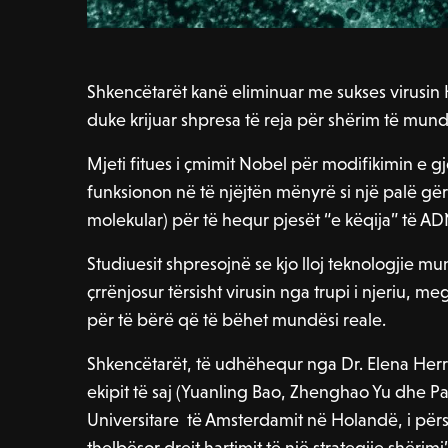
Shkencëtarët kanë eliminuar me sukses virusin H
duke krijuar shpresa të reja për shërim të mu
Mjeti fitues i çmimit Nobel për modifikimin e gj
funksionon në të njëjtën mënyrë si një palë gë
molekular) për të hequr pjesët “e këqija” të AD
Studiuesit shpresojnë se kjo lloj teknologjie mu
çrrënjosur tërsisht virusin nga trupi i njeriu,
për të bërë që të bëhet mundësi reale.
Shkencëtarët, të udhëhequr nga Dr. Elena Herre
ekipit të saj (Yuanling Bao, Zhenghao Yu dhe Pa
Universitare të Amsterdamit në Holandë, i përsh
thelbësor drejt hartimit të një strategjie shërimi”