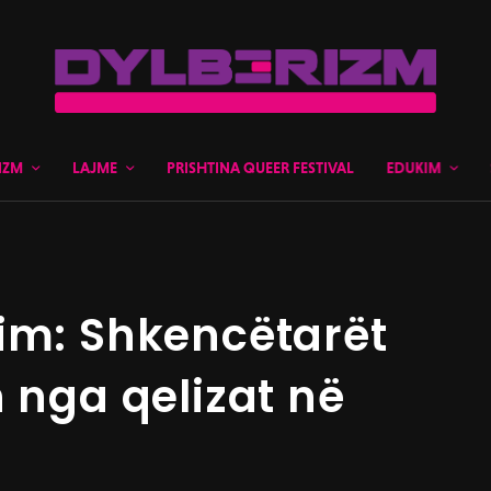
IZM
LAJME
PRISHTINA QUEER FESTIVAL
EDUKIM
im: Shkencëtarët
 nga qelizat në