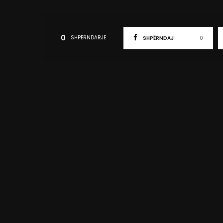
0
SHPËRNDARJE
SHPËRNDAJ
0