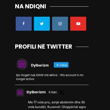
NA NDIQNI
PROFILI NË TWITTER
Dylberizm
Follow
kjo llogari nuk është më aktive - this account is no
longer active
Dylberizm
6 Nën
Me 77 vota pro, asnjë abstenim dhe 36
vota kundër, Kuvendi i Shqipërisë sapo