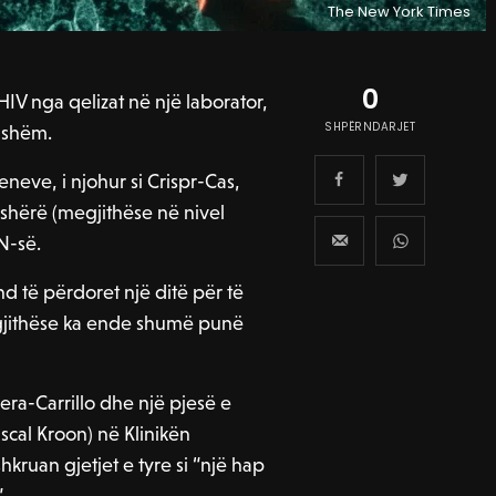
The New York Times
0
IV nga qelizat në një laborator,
SHPËRNDARJET
ndshëm.
eneve, i njohur si Crispr-Cas,
rshërë (megjithëse në nivel
N-së.
nd të përdoret një ditë për të
 megjithëse ka ende shumë punë
ra-Carrillo dhe një pjesë e
scal Kroon) në Klinikën
kruan gjetjet e tyre si “një hap
.