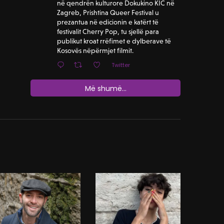
në qendrën kulturore Dokukino KIC në
Zagreb, Prishtina Queer Festival u
prezantua në edicionin e katërt të
festivalit Cherry Pop, tu sjellë para
publikut kroat rrëfimet e dylberave të
Kosovës nëpërmjet filmit.
Twitter
Më shumë...