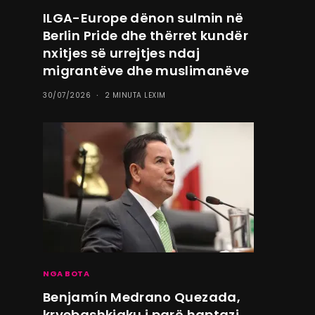
ILGA-Europe dënon sulmin në
Berlin Pride dhe thërret kundër
nxitjes së urrejtjes ndaj
migrantëve dhe muslimanëve
30/07/2026
2 MINUTA LEXIM
NGA BOTA
Benjamín Medrano Quezada,
kryebashkiaku i parë haptazi