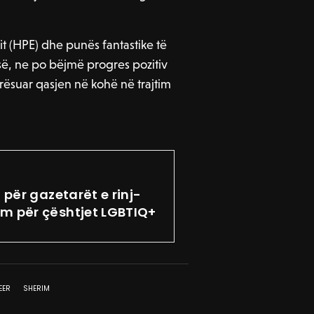
it (HPE) dhe punës fantastike të
së, ne po bëjmë progres pozitiv
irësuar qasjen në kohë në trajtim
 për gazetarët e rinj-
ëm për çështjet LGBTIQ+
EER
SHERIM