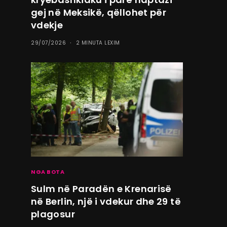
gej në Meksikë, qëllohet për
vdekje
29/07/2026
2 MINUTA LEXIM
NGA BOTA
Sulm në Paradën e Krenarisë
në Berlin, një i vdekur dhe 29 të
plagosur