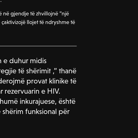
ë në gjendje të zhvillojnë “një
çaktivizojë llojet të ndryshme të
n e duhur midis
tegjie të shërimit ,” thanë
erojmë provat klinike të
uar rezervuarin e HIV.
shumë inkurajuese, është
 shërim funksional për