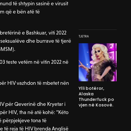
mund të shtypin sasinë e virusit
ëm që e bën atë të
retërinë e Bashkuar, viti 2022
TJETRA
seksualëve dhe burrave të tjerë
GBMSM).
03 teste vetëm në vitin 2022 në
n për HIV vazhdon të mbetet nën
Ylli botëror,
Alaska
Thunderfuck po
HIV për Qeverinë dhe Kryetar i
vjen në Kosovë.
 për HIV, tha në atë kohë: “Këto
të përpjekjeve tona të
 të reja të HIV brenda Anglisë