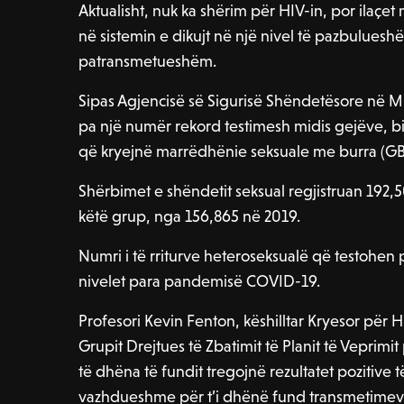
Aktualisht, nuk ka shërim për HIV-in, por ilaçet 
në sistemin e dikujt në një nivel të pazbuluesh
patransmetueshëm.
Sipas Agjencisë së Sigurisë Shëndetësore në Mb
pa një numër rekord testimesh midis gejëve, bi
që kryejnë marrëdhënie seksuale me burra (
Shërbimet e shëndetit seksual regjistruan 192,5
këtë grup, nga 156,865 në 2019.
Numri i të rriturve heteroseksualë që testohe
nivelet para pandemisë COVID-19.
Profesori Kevin Fenton, këshilltar Kryesor për 
Grupit Drejtues të Zbatimit të Planit të Veprimit
të dhëna të fundit tregojnë rezultatet pozitive 
vazhdueshme për t’i dhënë fund transmetimeve