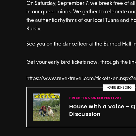
On Saturday, September 7, we break free of all t
in our queer minds. We gather to celebrate our t
the authentic rhythms of our local Tuana and ho
Kursiv.
See you on the dancefloor at the Burned Hall in
Get your early bird tickets now, through the lin
https://www.rave-travel.com/tickets-en.nspx?
KQYRE EDHE QITO
PRISHTINA QUEER FESTIVAL
House with a Voice – 
Discussion