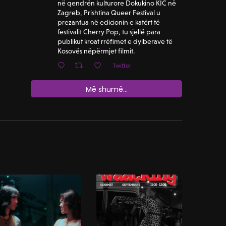
në qendrën kulturore Dokukino KIC në
Zagreb, Prishtina Queer Festival u
prezantua në edicionin e katërt të
festivalit Cherry Pop, tu sjellë para
publikut kroat rrëfimet e dylberave të
Kosovës nëpërmjet filmit.
Twitter
Më shumë...