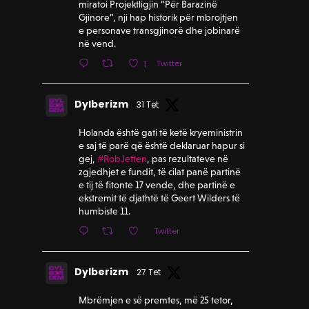
miratoi Projektligjin “Për Barazinë
Gjinore”, nji hap historik për mbrojtjen
e personave transgjinorë dhe jobinarë
në vend.
Twitter
1
Dylberizm
31 Tet
Holanda është gati të ketë kryeministrin
e saj të parë që është deklaruar hapur si
gej,
#RobJetten
, pas rezultateve në
zgjedhjet e fundit, të cilat panë partinë
e tij të fitonte 17 vende, dhe partinë e
ekstremit të djathtë të Geert Wilders të
humbiste 11.
Twitter
Dylberizm
27 Tet
Mbrëmjen e së premtes, më 25 tetor,