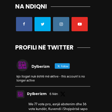
NA NDIQNI
PROFILI NË TWITTER
Dylberizm
Follow
kjo llogari nuk është më aktive - this account is no
longer active
Dylberizm
6 Nën
Me 77 vota pro, asnjë abstenim dhe 36
vota kundër, Kuvendi i Shqipërisë sapo