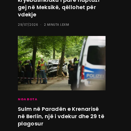
gej në Meksikë, qëllohet për
vdekje
29/07/2026
2 MINUTA LEXIM
NGA BOTA
Sulm në Paradën e Krenarisë
në Berlin, një i vdekur dhe 29 të
plagosur