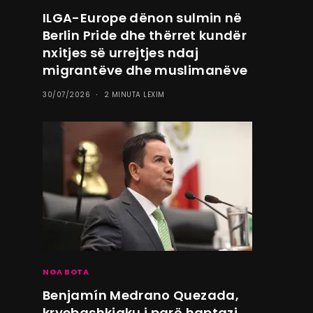
ILGA-Europe dënon sulmin në
Berlin Pride dhe thërret kundër
nxitjes së urrejtjes ndaj
migrantëve dhe muslimanëve
30/07/2026
2 MINUTA LEXIM
NGA BOTA
Benjamín Medrano Quezada,
kryebashkiaku i parë haptazi