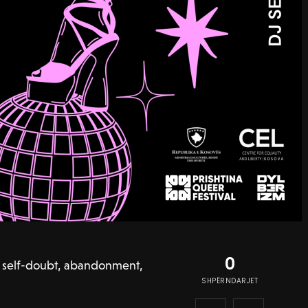
0
, self-doubt, abandonment,
SHPËRNDARJET