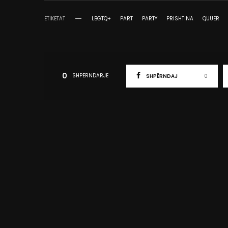
ETIKETAT
LBGTQ+
PART
PARTY
PRISHTINA
QUUER
0
SHPËRNDARJE
SHPËRNDAJ
0