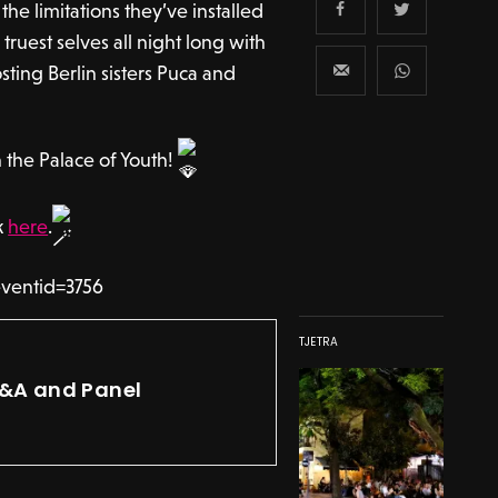
he limitations they’ve installed
ruest selves all night long with
sting Berlin sisters Puca and
 the Palace of Youth!
k
here
.
eventid=3756
TJETRA
Q&A and Panel