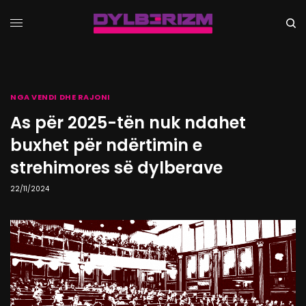
NGA VENDI DHE RAJONI
As për 2025-tën nuk ndahet
buxhet për ndërtimin e
strehimores së dylberave
22/11/2024