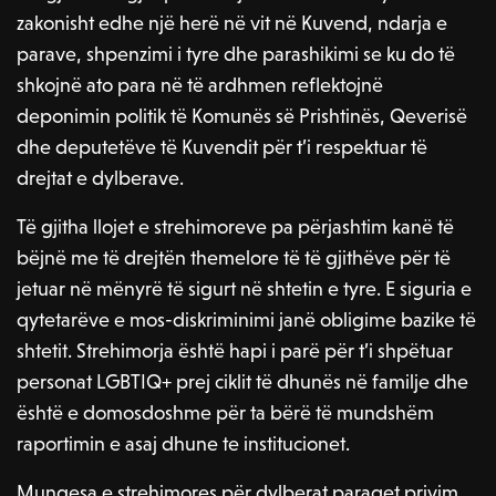
zakonisht edhe një herë në vit në Kuvend, ndarja e
parave, shpenzimi i tyre dhe parashikimi se ku do të
shkojnë ato para në të ardhmen reflektojnë
deponimin politik të Komunës së Prishtinës, Qeverisë
dhe deputetëve të Kuvendit për t’i respektuar të
drejtat e dylberave.
Të gjitha llojet e strehimoreve pa përjashtim kanë të
bëjnë me të drejtën themelore të të gjithëve për të
jetuar në mënyrë të sigurt në shtetin e tyre. E siguria e
qytetarëve e mos-diskriminimi janë obligime bazike të
shtetit. Strehimorja është hapi i parë për t’i shpëtuar
personat LGBTIQ+ prej ciklit të dhunës në familje dhe
është e domosdoshme për ta bërë të mundshëm
raportimin e asaj dhune te institucionet.
Mungesa e strehimores për dylberat paraqet privim