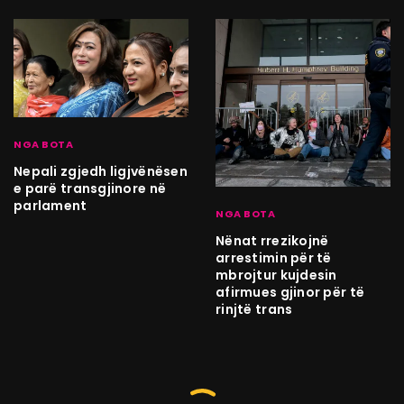
NGA BOTA
Nepali zgjedh ligjvënësen
e parë transgjinore në
parlament
NGA BOTA
Nënat rrezikojnë
arrestimin për të
mbrojtur kujdesin
afirmues gjinor për të
rinjtë trans