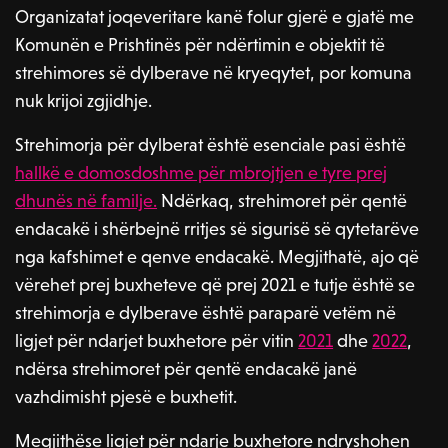
Organizatat joqeveritare kanë folur gjerë e gjatë me
Komunën e Prishtinës për ndërtimin e objektit të
strehimores së dylberave në kryeqytet, por komuna
nuk krijoi zgjidhje.
Strehimorja për dylberat është esenciale pasi është
hallkë e domosdoshme për mbrojtjen e tyre prej
dhunës në familje.
Ndërkaq, strehimoret për qentë
endacakë i shërbejnë rritjes së sigurisë së qytetarëve
nga kafshimet e qenve endacakë. Megjithatë, ajo që
vërehet prej buxheteve që prej 2021 e tutje është se
strehimorja e dylberave është paraparë vetëm në
ligjet për ndarjet buxhetore për vitin
2021
dhe
2022
,
ndërsa strehimoret për qentë endacakë janë
vazhdimisht pjesë e buxhetit.
Megjithëse ligjet për ndarje buxhetore ndryshohen