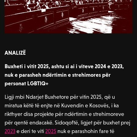
ANALIZË
Buxheti i vitit 2025, ashtu si ai i viteve 2024 e 2023,
nuk e parasheh ndërtimin e strehimores për
personat LGBTIQ+
Ligji mbi Ndarjet Buxhetore për vitin 2025, që u
miratua këtë të enjte në Kuvendin e Kosovës, i ka
rikthyer disa projekte për ndërtimin e strehimoreve
për qentë endacakë. Sidoqoftë, ligjet për buxhet prej
2023
e deri te viti
2025
nuk e parashohin fare të