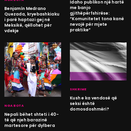
Idaho publikon një hartë
me banjo
Benjamín Medrano
gjithëpërfshirëse:
Quezada, kryebashkiaku
“Komunitetet tona kanë
i parë haptazi gej në
nevojë për mjete
Meksikë, qëllohet për
praktike”
vdekje
SHKRIME
Kush e ka vendosë që
seksi është
NGA BOTA
domosdoshmëri?
Nepali bëhet shteti i 40-
të që njeh barazinë
martesore për dylbera