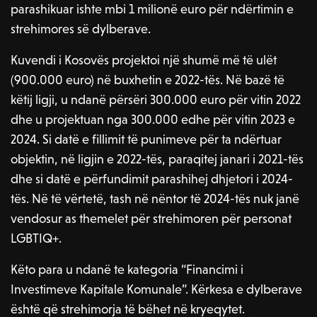
parashikuar ishte mbi 1 milionë euro për ndërtimin e
strehimores së dylberave.
Kuvendi i Kosovës projektoi një shumë më të ulët
(900.000 euro) në buxhetin e 2022-tës. Në bazë të
këtij ligji, u ndanë përsëri 300.000 euro për vitin 2022
dhe u projektuan nga 300.000 edhe për vitin 2023 e
2024. Si datë e fillimit të punimeve për ta ndërtuar
objektin, në ligjin e 2022-tës, paraqitej janari i 2021-tës
dhe si datë e përfundimit parashihej dhjetori i 2024-
tës. Në të vërtetë, tash në nëntor të 2024-tës nuk janë
vendosur as themelet për strehimoren për personat
LGBTIQ+.
Këto para u ndanë te kategoria “Financimi i
Investimeve Kapitale Komunale”. Kërkesa e dylberave
është që strehimorja të bëhet në kryeqytet.