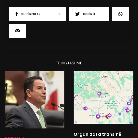
SHPËRNDAJ
0
CICËRO
TË NGJASHME
Organizata trans në
NGA BOTA