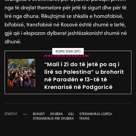
nga të drejtat themelore për jetë të sigurt dhe për të
lirë nga dhuna. Rikujtojmë se shkalla e homofobisë,
bifobisë, transfobisë në Kosovë është shumë e lartë,
gjë që i ekspozon dylberat jashtëzakonisht shumë në
dhunë.
KQYRE EDHE QITO
NGA VENDI DHE RAJONI
“Mali i Zi do të jetë po aq i
lirë sa Palestina” u brohorit
në Paradën e 13-të të
Krenarisë në Podgoricë
ETIKETAT
BUXHETI
DYLBERA
GEJ
STREHIMORJA LGBTQ+
STREHIMORJA PER DYLBERA
TRANS