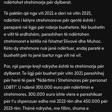
ndërtohet strehimorja për dylberat.
Të paktën që nga viti 2021 e deri në vitin 2025,
ndërtimi i këtyre strehimoreve për qentë është i
paraparë në ligje për ndarje buxhetore. Në buxhetin
e vitit të ardhshëm, parashihen të ndërtohen
strehimoret e këtilla në fshatrat Slivovë dhe Muhoc.
Këto dy strehmore nuk janë ndërtuar, andaj paratë e
buxhetit për to janë bartur nga viti në vit.
Por, një pamje krejt ndryshe është te strehimorja për
dylberat. Te ligji për buxhet për vitin 2021 parashihej
për herë të parë “Ndërtimi i Strehimores për personat
LGBTI”. U ndanë 300.000 euro për ndërtimin e
strehimores. 300.000 euro ishte vlera e parashikuar
për t’u shpenzuar edhe më 2022-tën dhe 450.000 për
2023-tën. Thënë ndryshe, me fillim, shuma e