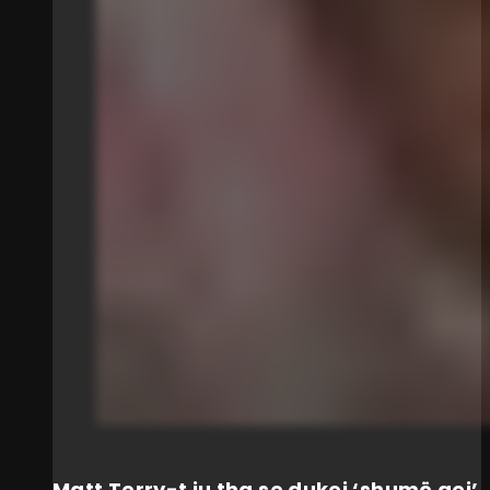
Matt Terry-t iu tha se dukej ‘shumë gej’