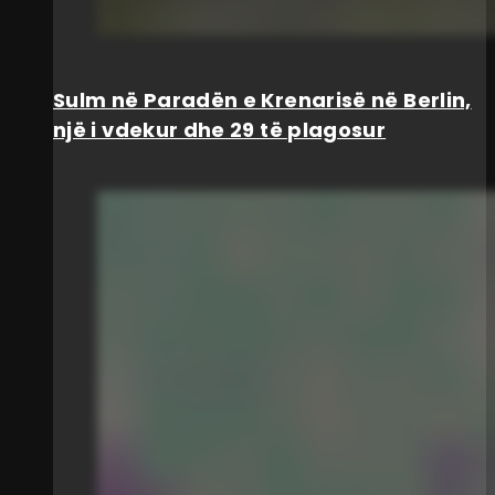
Sulm në Paradën e Krenarisë në Berlin,
një i vdekur dhe 29 të plagosur