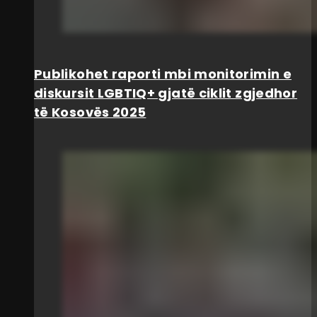
Publikohet raporti mbi monitorimin e
diskursit LGBTIQ+ gjatë ciklit zgjedhor
të Kosovës 2025