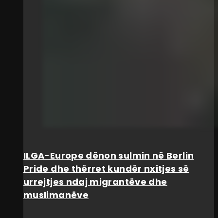
ILGA-Europe dënon sulmin në Berlin
Pride dhe thërret kundër nxitjes së
urrejtjes ndaj migrantëve dhe
muslimanëve