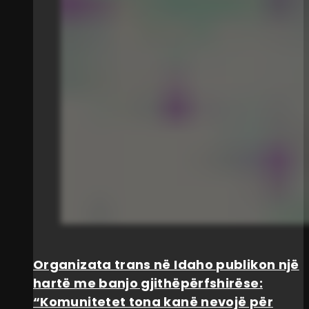
Organizata trans në Idaho publikon një
hartë me banjo gjithëpërfshirëse:
“Komunitetet tona kanë nevojë për