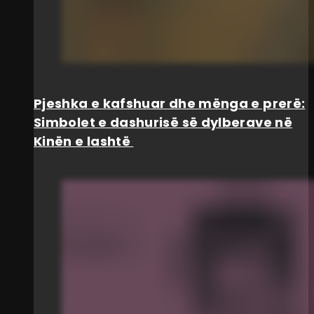
Pjeshka e kafshuar dhe mënga e prerë:
Simbolet e dashurisë së dylberave në
Kinën e lashtë