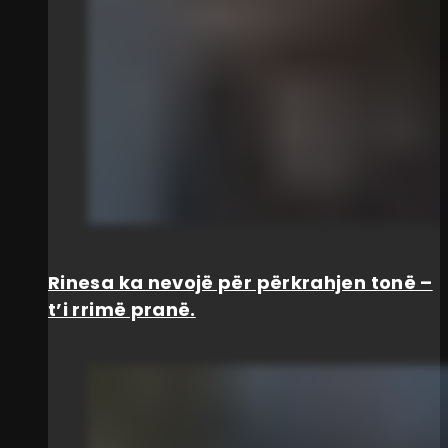
Rinesa ka nevojë për përkrahjen tonë –
t’i rrimë pranë.