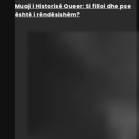
Muaji i Historisë Queer: Si filloi dhe pse
është i rëndësishëm?