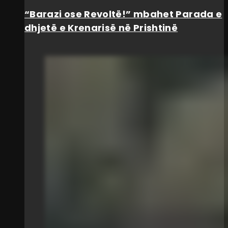
“Barazi ose Revoltë!” mbahet Parada e
dhjetë e Krenarisë në Prishtinë