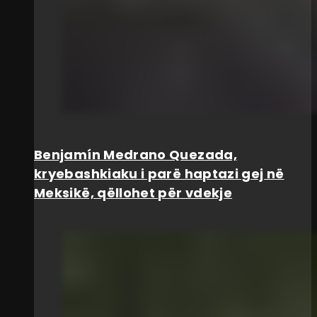
Benjamín Medrano Quezada,
kryebashkiaku i parë haptazi gej në
Meksikë, qëllohet për vdekje