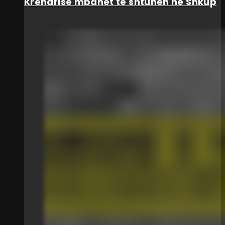
Krenarisë mbahet të shtunën në Shkup