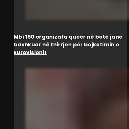
Mbi 150 organizata queer në botë janë
bashkuar në thirrjen për bojkotimin e
Eurovisionit