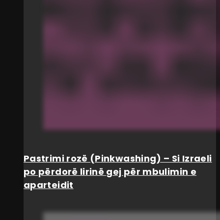
Pastrimi rozë (Pinkwashing) – Si Izraeli
po përdorë lirinë gej për mbulimin e
aparteidit