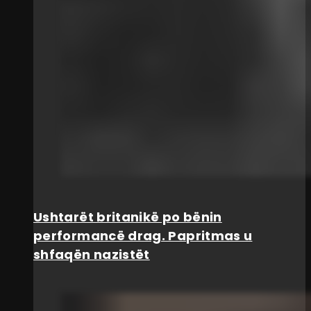
Ushtarët britanikë po bënin
performancë drag. Papritmas u
shfaqën nazistët