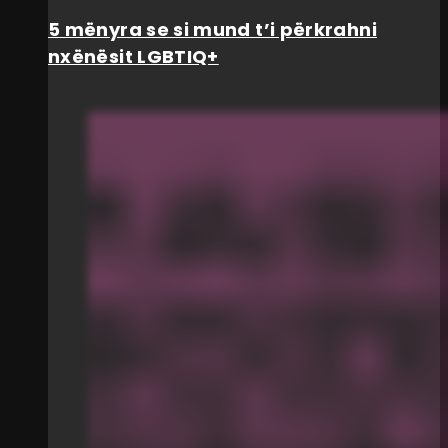
5 mënyra se si mund t’i përkrahni
nxënësit LGBTIQ+