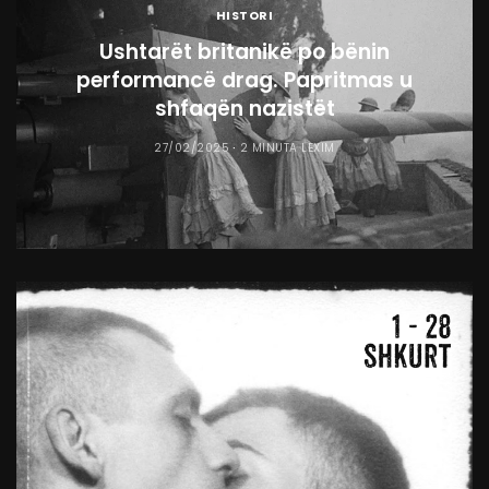
HISTORI
Ushtarët britanikë po bënin
performancë drag. Papritmas u
shfaqën nazistët
27/02/2025
2 MINUTA LEXIM