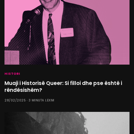
HISTORI
Muaji i Historisë Queer: Si filloi dhe pse është i
rëndësishëm?
28/02/2025
3 MINUTA LEXIM