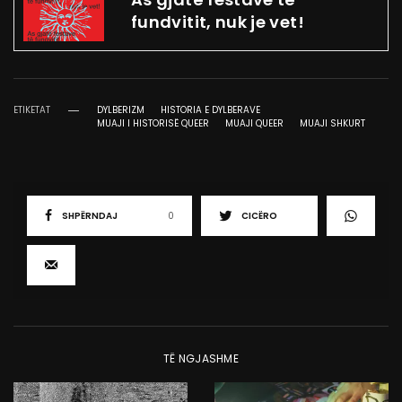
fundvitit, nuk je vet!
ETIKETAT
DYLBERIZM
HISTORIA E DYLBERAVE
MUAJI I HISTORISË QUEER
MUAJI QUEER
MUAJI SHKURT
SHPËRNDAJ
0
CICËRO
TË NGJASHME