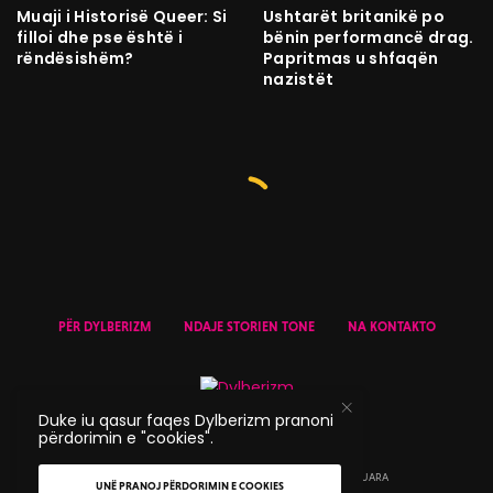
Muaji i Historisë Queer: Si
Ushtarët britanikë po
filloi dhe pse është i
bënin performancë drag.
rëndësishëm?
Papritmas u shfaqën
nazistët
PËR DYLBERIZM
NDAJE STORIEN TONE
NA KONTAKTO
Duke iu qasur faqes Dylberizm pranoni
përdorimin e "cookies".
© 2020 DYLBERIZM - TË GJITHA TË DREJTAT E REZERVUARA
UNË PRANOJ PËRDORIMIN E COOKIES