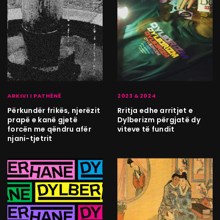
ARKIVI I PATHËNË
2023 & 2024
Përkundër frikës, njerëzit
Rritja edhe arritjet e
prapë e kanë gjetë
Dylberizm përgjatë dy
forcën me qëndru afër
viteve të fundit
njani-tjetrit