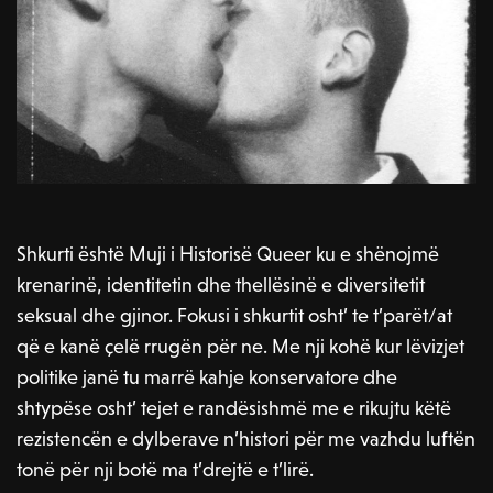
Shkurti është Muji i Historisë Queer ku e shënojmë
krenarinë, identitetin dhe thellësinë e diversitetit
seksual dhe gjinor. Fokusi i shkurtit osht’ te t’parët/at
që e kanë çelë rrugën për ne. Me nji kohë kur lëvizjet
politike janë tu marrë kahje konservatore dhe
shtypëse osht’ tejet e randësishmë me e rikujtu këtë
rezistencën e dylberave n’histori për me vazhdu luftën
tonë për nji botë ma t’drejtë e t’lirë.