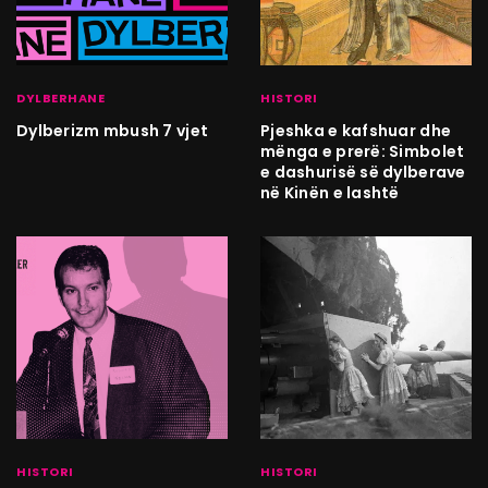
DYLBERHANE
HISTORI
Dylberizm mbush 7 vjet
Pjeshka e kafshuar dhe
mënga e prerë: Simbolet
e dashurisë së dylberave
në Kinën e lashtë
HISTORI
HISTORI