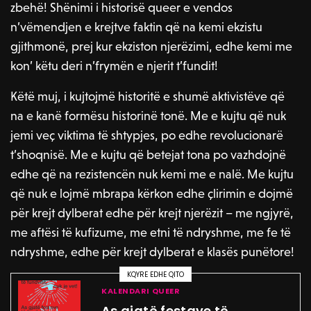
zbehë! Shënimi i historisë queer e vendos
n’vëmendjen e krejtve faktin që na kemi ekzistu
gjithmonë, prej kur ekziston njerëzimi, edhe kemi me
kon’ këtu deri n’frymën e njerit t’fundit!
Këtë muj, i kujtojmë historitë e shumë aktivistëve që
na e kanë formësu historinë tonë. Me e kujtu që nuk
jemi veç viktima të shtypjes, po edhe revolucionarë
t’shoqnisë. Me e kujtu që betejat tona po vazhdojnë
edhe që na rezistencën nuk kemi me e nalë. Me kujtu
që nuk e lojmë mbrapa kërkon edhe çlirimin e dojmë
për krejt dylberat edhe për krejt njerëzit – me ngjyrë,
me aftësi të kufizume, me etni të ndryshme, me fe të
ndryshme, edhe për krejt dylberat e klasës punëtore!
KQYRE EDHE QITO
KALENDARI QUEER
As gjatë festave të