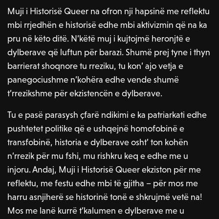
Muji i Historisë Queer na ofron nji hapsinë me reflektu
mbi rrjedhën e historisë edhe mbi aktivizmin që na ka
pru në këto ditë. N’këtë muj i kujtojmë heronjtë e
dylberave që luftun për barazi. Shumë prej tyne i thyn
barrierat shoqnore tu rreziku, tu kon’ ajo vetja e
panegociushme n’kohëra edhe vende shumë
t’rrezikshme për ekzistencën e dylberave.
Tu e pasë parasysh çfarë ndikimi e ka patriarkati edhe
pushtetet politike që e ushqejnë homofobinë e
transfobinë, historia e dylberave osht’ ton kohën
n’rrezik për mu fshi, mu rishkru keq e edhe me u
injoru. Andaj, Muji i Historisë Queer ekziston për me
reflektu, me festu edhe mbi të gjitha – për mos me
harru asnjiherë se historinë tonë e shkrujmë vetë na!
Mos me lanë kurrë t’kalumen e dylberave me u