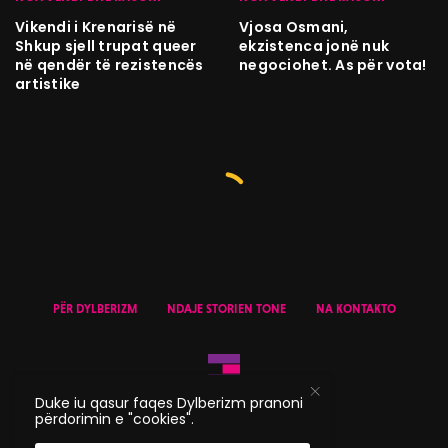
Vikendi i Krenarisë në
Vjosa Osmani,
Shkup sjell trupat queer
ekzistenca jonë nuk
në qendër të rezistencës
negociohet. As për vota!
artistike
PËR DYLBERIZM
NDAJE STORIEN TONE
NA KONTAKTO
Duke iu qasur faqes Dylberizm pranoni
përdorimin e "cookies".