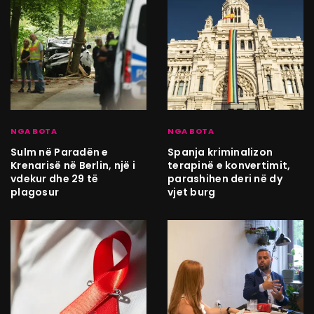
NGA BOTA
NGA BOTA
Sulm në Paradën e
Spanja kriminalizon
Krenarisë në Berlin, një i
terapinë e konvertimit,
vdekur dhe 29 të
parashihen deri në dy
plagosur
vjet burg