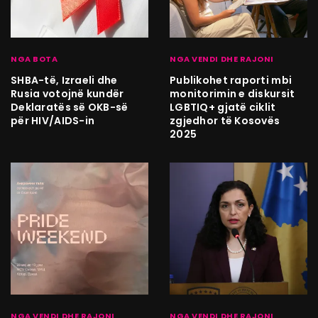
NGA BOTA
NGA VENDI DHE RAJONI
SHBA-të, Izraeli dhe
Publikohet raporti mbi
Rusia votojnë kundër
monitorimin e diskursit
Deklaratës së OKB-së
LGBTIQ+ gjatë ciklit
për HIV/AIDS-in
zgjedhor të Kosovës
2025
NGA VENDI DHE RAJONI
NGA VENDI DHE RAJONI