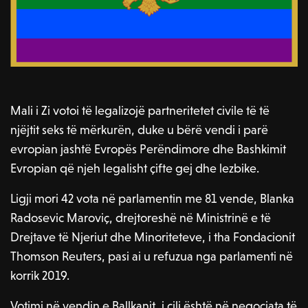
Mali i Zi votoi të legalizojë partneritetet civile të të
njëjtit seks të mërkurën, duke u bërë vendi i parë
evropian jashtë Evropës Perëndimore dhe Bashkimit
Evropian që njeh legalisht çifte gej dhe lezbike.
Ligji mori 42 vota në parlamentin me 81 vende, Blanka
Radosevic Maroviç, drejtoreshë në Ministrinë e të
Drejtave të Njeriut dhe Minoriteteve, i tha Fondacionit
Thomson Reuters, pasi ai u refuzua nga parlamenti në
korrik 2019.
Votimi në vendin e Ballkanit, i cili është në negociata të