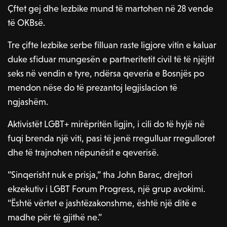
Çftet gej dhe lezbike mund të martohen në 28 vende
të OKBsë.
Tre çifte lezbike serbe filluan raste ligjore vitin e kaluar
duke sfiduar mungesën e partneritetit civil të të njëjtit
seks në vendin e tyre, ndërsa qeveria e Bosnjës po
mendon nëse do të prezantoj legjislacion të
ngjashëm.
Aktivistët LGBT+ mirëpritën ligjin, i cili do të hyjë në
fuqi brenda një viti, pasi të jenë rregulluar rregulloret
dhe të trajnohen nëpunësit e qeverisë.
“Sinqerisht nuk e prisja,” tha John Barac, drejtori
ekzekutiv i LGBT Forum Progress, një grup avokimi.
“Është vërtet e jashtëzakonshme, është një ditë e
madhe për të gjithë ne.”