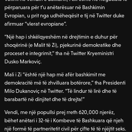
përparuara për t’u anëtarësuar në Bashkimin
Evropian, u prit nga udhëheqësit e tij në Twitter duke
afirmuar “vlerat evropiane”.
“Një hap i shkëlqyeshëm në drejtimin e duhur për
shoqërinë (e Malit të Zi), pjekurinë demokratike dhe
proceset e integrimit,” tha në Twitter Kryeministri
Dusko Markoviç.
Mali i Zi “është një hap më afër bashkimit me
demokracitë më të zhvilluara botërore,” tha Presidenti
Milo Dukanoviç në Twitter. “Të lindur të lirë dhe të
barabartë në dinjitet dhe të drejta!”
Vendi, me një popullsi prej rreth 620,000 njerëz,
bëhet anëtari i 32-të i Kombeve të Bashkuara që njeh
një formë të partneritetit civil për çifte të të njëjtit seks.