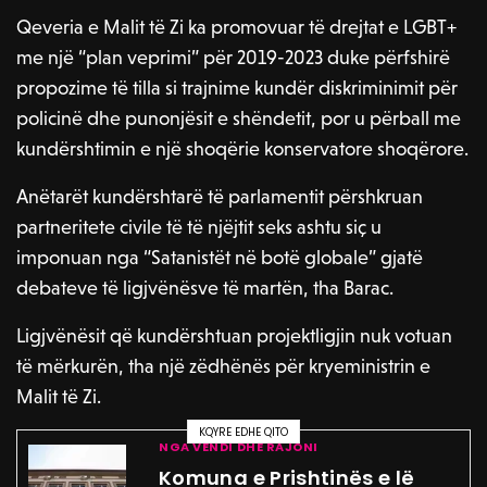
Qeveria e Malit të Zi ka promovuar të drejtat e LGBT+
me një “plan veprimi” për 2019-2023 duke përfshirë
propozime të tilla si trajnime kundër diskriminimit për
policinë dhe punonjësit e shëndetit, por u përball me
kundërshtimin e një shoqërie konservatore shoqërore.
Anëtarët kundërshtarë të parlamentit përshkruan
partneritete civile të të njëjtit seks ashtu siç u
imponuan nga “Satanistët në botë globale” gjatë
debateve të ligjvënësve të martën, tha Barac.
Ligjvënësit që kundërshtuan projektligjin nuk votuan
të mërkurën, tha një zëdhënës për kryeministrin e
Malit të Zi.
KQYRE EDHE QITO
NGA VENDI DHE RAJONI
Komuna e Prishtinës e lë