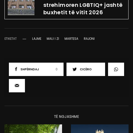
strehimoren LGBTIQ+ jashtë
buxhetit të vitit 2026
ETIKETAT
LAJME
MALI I ZI
MARTESA
RAJONI
SHPËRNDAJ
0
CICËRO
TË NGJASHME