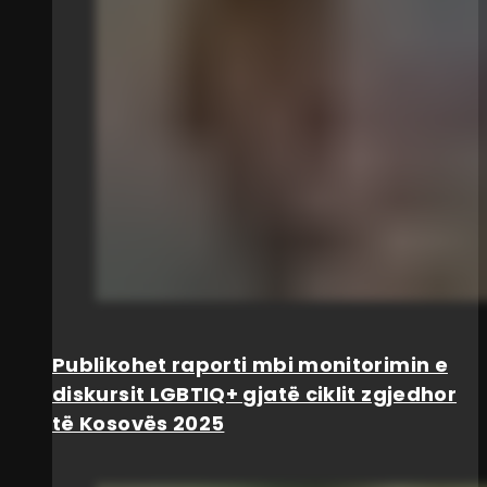
Publikohet raporti mbi monitorimin e
diskursit LGBTIQ+ gjatë ciklit zgjedhor
të Kosovës 2025