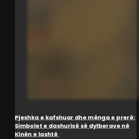
Pjeshka e kafshuar dhe mënga e prerë:
Simbolet e dashurisë së dylberave në
Kinën e lashtë