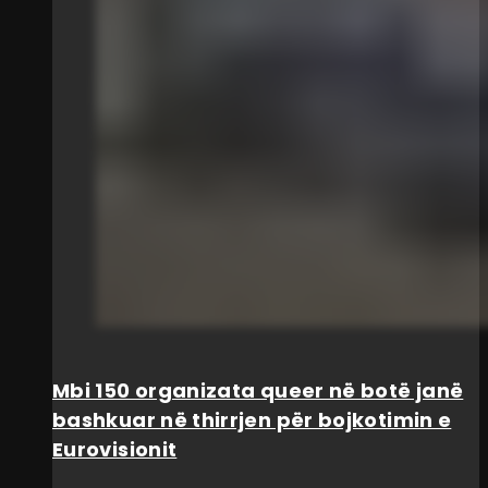
Mbi 150 organizata queer në botë janë
bashkuar në thirrjen për bojkotimin e
Eurovisionit