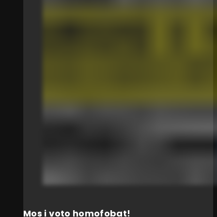
Mos i voto homofobat!