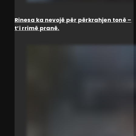
Rinesa ka nevojë për përkrahjen tonë –
t’i rrimë pranë.