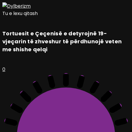
Tu e lexu qitash
Tortuesit e Çeçenisë e detyrojnë 19-
vjeçarin të zhveshur të përdhunojë veten
me shishe qelqi
0