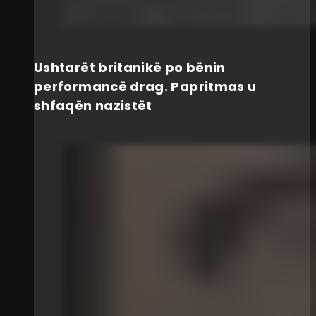
Ushtarët britanikë po bënin
performancë drag. Papritmas u
shfaqën nazistët