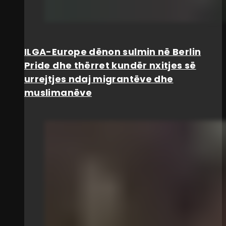
ILGA-Europe dënon sulmin në Berlin
Pride dhe thërret kundër nxitjes së
urrejtjes ndaj migrantëve dhe
muslimanëve