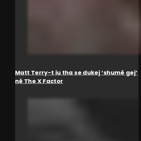
Matt Terry-t iu tha se dukej ‘shumë gej’
në The X Factor