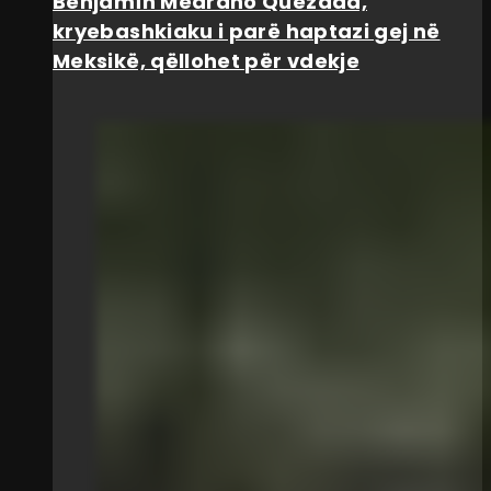
Benjamín Medrano Quezada,
kryebashkiaku i parë haptazi gej në
Meksikë, qëllohet për vdekje