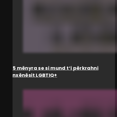
5 mënyra se si mund t’i përkrahni
nxënësit LGBTIQ+