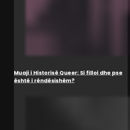
Muaji i Historisë Queer: Si filloi dhe pse
është i rëndësishëm?