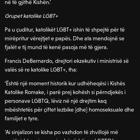
në të gjithë Kishën.’
Grupet katolike LGBT+
Pa u çuditur, katolikët LGBT+ ishin të shpejtë për të
mirëpritur vërejtjet e papës. Dhe ata mendojnë se
fjalët e tij mund të kenë pasoja më të gjera.
Francis DeBernardo, drejtori ekzekutiv i ministrisë së
valës së re katolike LGBT+, tha:
‘Është një moment historik kur udhëheqësi i Kishës
Katolike Romake, i parë prej kohësh si përndjekës i
personave LGBTQ, lëviz në një drejtim kaq
mbështetës për çiftet lezbike [dhe] homoseksuale dhe
familjet e tyre.
‘Ai sinjalizon se kisha po vazhdon të zhvillojë më