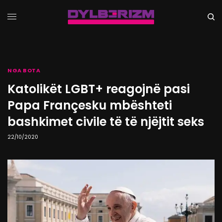
NGA BOTA
Katolikët LGBT+ reagojnë pasi
Papa Françesku mbështeti
bashkimet civile të të njëjtit seks
22/10/2020