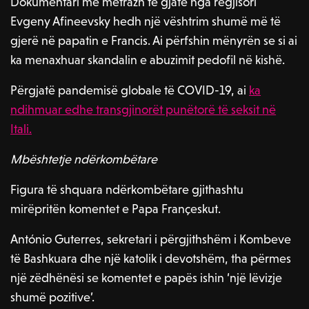
Dokumentari me metrazh të gjatë nga regjisori
Evgeny Afineevsky hedh një vështrim shumë më të
gjerë në papatin e Francis. Ai përfshin mënyrën se si ai
ka menaxhuar skandalin e abuzimit pedofil në kishë.
Përgjatë pandemisë globale të COVID-19, ai
ka
ndihmuar edhe transgjinorët punëtorë të seksit në
Itali.
Mbështetje ndërkombëtare
Figura të shquara ndërkombëtare gjithashtu
mirëpritën komentet e Papa Françeskut.
António Guterres, sekretari i përgjithshëm i Kombeve
të Bashkuara dhe një katolik i devotshëm, tha përmes
një zëdhënësi se komentet e papës ishin ‘një lëvizje
shumë pozitive’.