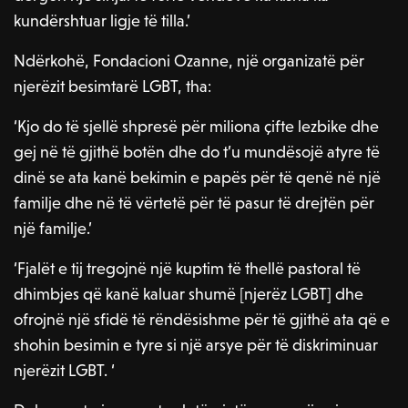
kundërshtuar ligje të tilla.’
Ndërkohë, Fondacioni Ozanne, një organizatë për
njerëzit besimtarë LGBT, tha:
‘Kjo do të sjellë shpresë për miliona çifte lezbike dhe
gej në të gjithë botën dhe do t’u mundësojë atyre të
dinë se ata kanë bekimin e papës për të qenë në një
familje dhe në të vërtetë për të pasur të drejtën për
një familje.’
‘Fjalët e tij tregojnë një kuptim të thellë pastoral të
dhimbjes që kanë kaluar shumë [njerëz LGBT] dhe
ofrojnë një sfidë të rëndësishme për të gjithë ata që e
shohin besimin e tyre si një arsye për të diskriminuar
njerëzit LGBT. ‘