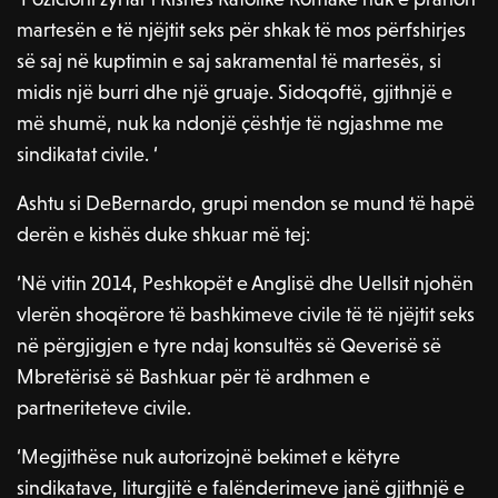
martesën e të njëjtit seks për shkak të mos përfshirjes
së saj në kuptimin e saj sakramental të martesës, si
midis një burri dhe një gruaje. Sidoqoftë, gjithnjë e
më shumë, nuk ka ndonjë çështje të ngjashme me
sindikatat civile. ‘
Ashtu si DeBernardo, grupi mendon se mund të hapë
derën e kishës duke shkuar më tej:
‘Në vitin 2014, Peshkopët e Anglisë dhe Uellsit njohën
vlerën shoqërore të bashkimeve civile të të njëjtit seks
në përgjigjen e tyre ndaj konsultës së Qeverisë së
Mbretërisë së Bashkuar për të ardhmen e
partneriteteve civile.
‘Megjithëse nuk autorizojnë bekimet e këtyre
sindikatave, liturgjitë e falënderimeve janë gjithnjë e