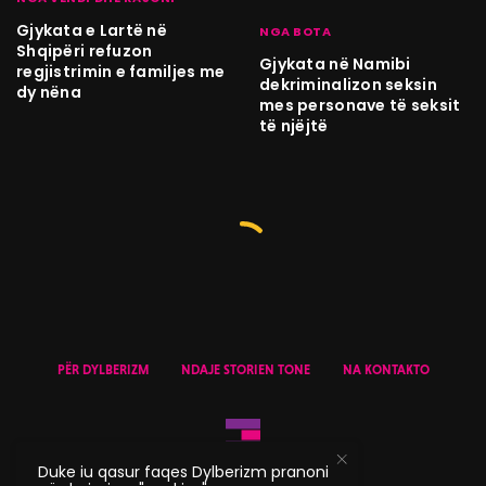
Gjykata e Lartë në
NGA BOTA
Shqipëri refuzon
Gjykata në Namibi
regjistrimin e familjes me
dekriminalizon seksin
dy nëna
mes personave të seksit
të njëjtë
PËR DYLBERIZM
NDAJE STORIEN TONE
NA KONTAKTO
Duke iu qasur faqes Dylberizm pranoni