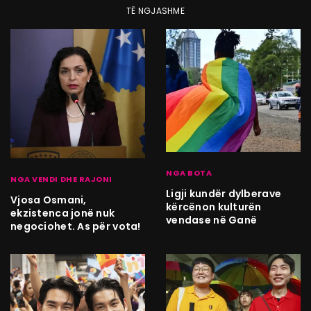
TË NGJASHME
NGA BOTA
NGA VENDI DHE RAJONI
Ligji kundër dylberave
Vjosa Osmani,
kërcënon kulturën
ekzistenca jonë nuk
vendase në Ganë
negociohet. As për vota!