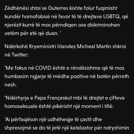
Zëdhënësi shtoi se Guterres kishte folur fuqimisht
kundër homofobisë në favor të të drejtave LGBTQ, që
njerëzit kurrë të mos përndiqen ose diskriminohen
vetëm për atë që duan. ’
Ndërkohë Kryeministri Irlandez Micheal Martin shkroi
në Twitter:
‘Me fokus në COVID është e rëndësishme që të mos
humbasim ngjarje të mëdha pozitive në botën përreth
nesh.
‘Ndërhyrja e Papa Françeskut mbi të drejtat e çifteve
homoseksuale është pikërisht një moment i tillë.
‘Ai përfaqëson një udhëheqje të çastit dhe
shpresojmë se do të jetë një katalizator për ndryshimin