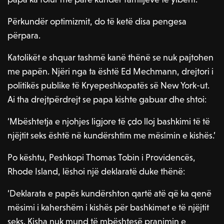
Përkundër optimizmit, do të ketë disa pengesa
përpara.
Katolikët e shquar tashmë kanë thënë se nuk pajtohen
me papën. Njëri nga ta është Ed Mechmann, drejtori i
politikës publike të Kryepeshkopatës së New York-ut.
Ai tha drejtpërdrejt se papa kishte gabuar dhe shtoi:
‘Mbështetja e njohjes ligjore të çdo lloj bashkimi të të
njëjtit seks është në kundërshtim me mësimin e kishës.’
Po kështu, Peshkopi Thomas Tobin i Providencës,
Rhode Island, lëshoi ​​një deklaratë duke thënë:
‘Deklarata e papës kundërshton qartë atë që ka qenë
mësimi i kahershëm i kishës për bashkimet e të njëjtit
seks. Kisha nuk mund të mbështesë pranimin e