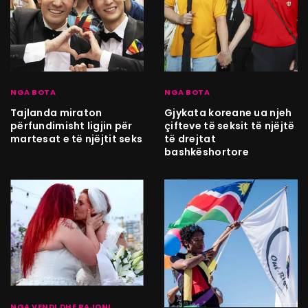
NGA BOTA
NGA BOTA
Tajlanda miraton
Gjykata koreane ua njeh
përfundimisht ligjin për
çifteve të seksit të njëjtë
martesat e të njëjtit seks
të drejtat
bashkëshortore
NGA VENDI DHE RAJONI