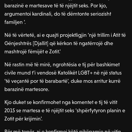
barazinë e martesave të të njëjtit seks. Por kjo,
argumentoi kardinali, do të dëmtonte seriozisht
familjen ’.
Në të vërtetë, ai e quajti projektligjin ‘një trillim i Atit të
Gënjeshtrës [Djallit] që kërkon të ngatërrojë dhe
mashtrojë fëmijët e Zotit.’
Në rastin më të mirë, ngrohtësia e tij për bashkimet
civile mund t’i vendosë Katolikët LGBT+ në një status
‘të veçantë por të barabartë’, duke mos arritur kurrë
barazinë martesore.
Kjo duket se konfirmohet nga komentet e tij të vitit
2015 se martesa e të njëjtit seks ‘shpërfytyron planin e
Zotit për krijimin’.
Për më tepër, ai e konfirmoi këtë pikëpamje në vitin