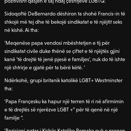
pozitivisht qasjen e saj ndaj çështjeve LGBTQ.’
Sidoqoftë DeBernardo dëshiron ta shohë Francis-in të
shkojë më tej dhe të bekojë sindikatat e të njëjtit seks
në kishë. Ai tha:
‘Meqenëse papa vendosi mbështetjen e tij për
sindikatat civile duke thënë se çiftet e të njëjtës gjini
kanë ‘të drejtë të jenë pjesë e familjes’, nuk do të ishte
një shtrirje e gjatë për ta bërë këtë. ‘
Ndërkohë, grupi britanik katolikë LGBT+ Westminster
tha:
‘Papa Françesku ka hapur një terren të ri në afirmimin
e të drejtës së njerëzve LGBT +” për të qenë në një
familje “.
‘Pozicioni zyrtar i Kishës Katolike Romake nuk e pranon