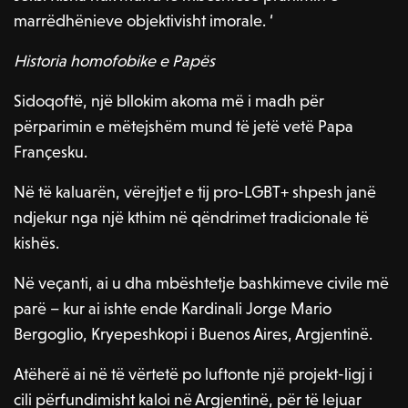
marrëdhënieve objektivisht imorale. ‘
Historia homofobike e Papës
Sidoqoftë, një bllokim akoma më i madh për
përparimin e mëtejshëm mund të jetë vetë Papa
Françesku.
Në të kaluarën, vërejtjet e tij pro-LGBT+ shpesh janë
ndjekur nga një kthim në qëndrimet tradicionale të
kishës.
Në veçanti, ai u dha mbështetje bashkimeve civile më
parë – kur ai ishte ende Kardinali Jorge Mario
Bergoglio, Kryepeshkopi i Buenos Aires, Argjentinë.
Atëherë ai në të vërtetë po luftonte një projekt-ligj i
cili përfundimisht kaloi në Argjentinë, për të lejuar