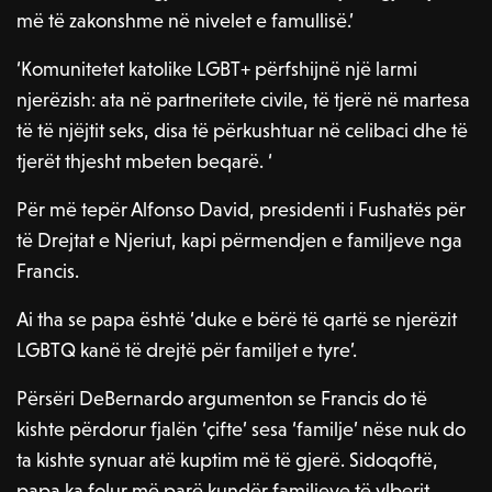
më të zakonshme në nivelet e famullisë.’
‘Komunitetet katolike LGBT+ përfshijnë një larmi
njerëzish: ata në partneritete civile, të tjerë në martesa
të të njëjtit seks, disa të përkushtuar në celibaci dhe të
tjerët thjesht mbeten beqarë. ‘
Për më tepër Alfonso David, presidenti i Fushatës për
të Drejtat e Njeriut, kapi përmendjen e familjeve nga
Francis.
Ai tha se papa është ‘duke e bërë të qartë se njerëzit
LGBTQ kanë të drejtë për familjet e tyre’.
Përsëri DeBernardo argumenton se Francis do të
kishte përdorur fjalën ‘çifte’ sesa ‘familje’ nëse nuk do
ta kishte synuar atë kuptim më të gjerë. Sidoqoftë,
papa ka folur më parë kundër familjeve të ylberit.