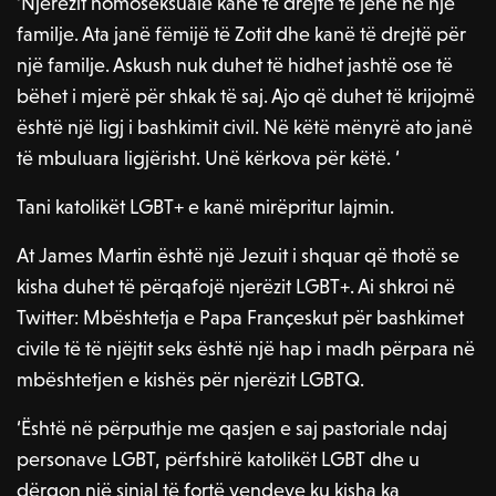
‘Njerëzit homoseksualë kanë të drejtë të jenë në një
familje. Ata janë fëmijë të Zotit dhe kanë të drejtë për
një familje. Askush nuk duhet të hidhet jashtë ose të
bëhet i mjerë për shkak të saj. Ajo që duhet të krijojmë
është një ligj i bashkimit civil. Në këtë mënyrë ato janë
të mbuluara ligjërisht. Unë kërkova për këtë. ‘
Tani katolikët LGBT+ e kanë mirëpritur lajmin.
At James Martin është një Jezuit i shquar që thotë se
kisha duhet të përqafojë njerëzit LGBT+. Ai shkroi në
Twitter: Mbështetja e Papa Françeskut për bashkimet
civile të të njëjtit seks është një hap i madh përpara në
mbështetjen e kishës për njerëzit LGBTQ.
‘Është në përputhje me qasjen e saj pastoriale ndaj
personave LGBT, përfshirë katolikët LGBT dhe u
dërgon një sinjal të fortë vendeve ku kisha ka