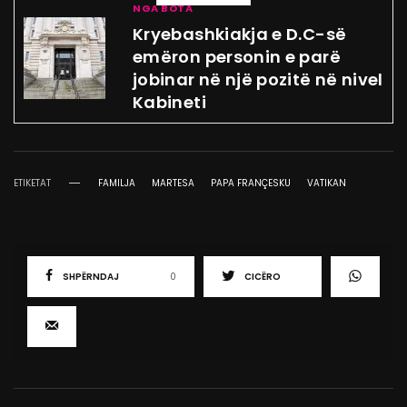
NGA BOTA
Kryebashkiakja e D.C-së
emëron personin e parë
jobinar në një pozitë në nivel
Kabineti
ETIKETAT
FAMILJA
MARTESA
PAPA FRANÇESKU
VATIKAN
SHPËRNDAJ
0
CICËRO