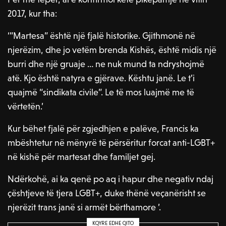
2017, kur tha:
‘”Martesa” është një fjalë historike. Gjithmonë në
njerëzim, dhe jo vetëm brenda Kishës, është midis një
burri dhe një gruaje … ne nuk mund ta ndryshojmë
atë. Kjo është natyra e gjërave. Kështu janë. Le t’i
quajmë “sindikata civile”. Le të mos luajmë me të
vërtetën.’
Kur bëhet fjalë për zgjedhjen e palëve, Francis ka
mbështetur në mënyrë të përsëritur forcat anti-LGBT+
në kishë për martesat dhe familjet gej.
Ndërkohë, ai ka qenë po aq i hapur dhe negativ ndaj
çështjeve të tjera LGBT+, duke thënë veçanërisht se
njerëzit trans janë si armët bërthamore ’.
KQYRE EDHE QITO