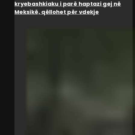
kryebashkiaku i parë haptazi gej në
Meksikë, qëllohet për vdekje