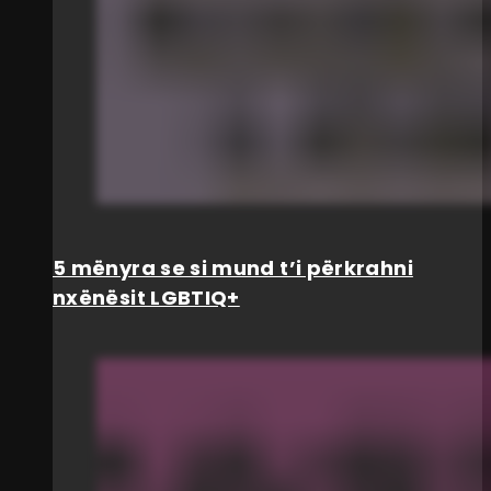
5 mënyra se si mund t’i përkrahni
nxënësit LGBTIQ+