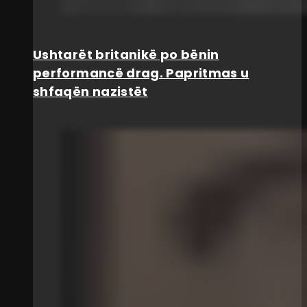
Ushtarët britanikë po bënin
performancë drag. Papritmas u
shfaqën nazistët