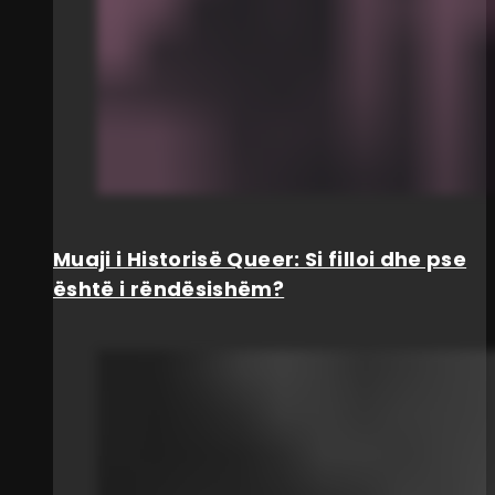
Muaji i Historisë Queer: Si filloi dhe pse
është i rëndësishëm?