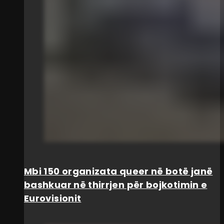
Mbi 150 organizata queer në botë janë
bashkuar në thirrjen për bojkotimin e
Eurovisionit