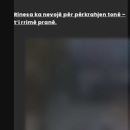
Rinesa ka nevojë për përkrahjen tonë –
t’i rrimë pranë.