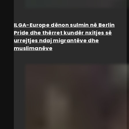
ILGA-Europe dënon sulmin në Berlin
Pride dhe thërret kundër nxitjes së
urrejtjes ndaj migrantëve dhe
muslimanëve