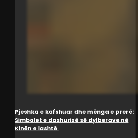
Pjeshka e kafshuar dhe mënga e prerë:
Simbolet e dashurisë së dylberave në
Kinën e lashtë