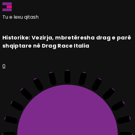
Tu e lexu qitash
Historike: Vezirja, mbretëresha drag e parë
shqiptare në Drag Race Italia
0