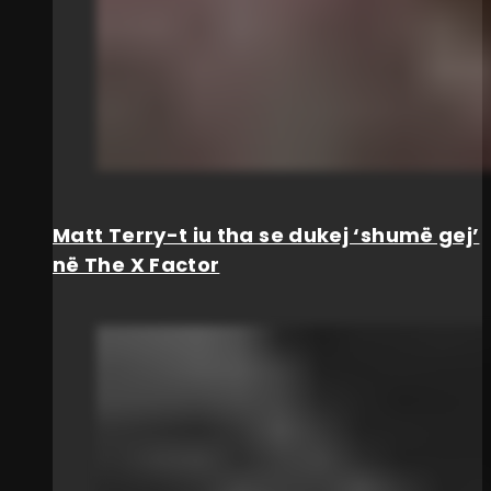
Matt Terry-t iu tha se dukej ‘shumë gej’
në The X Factor