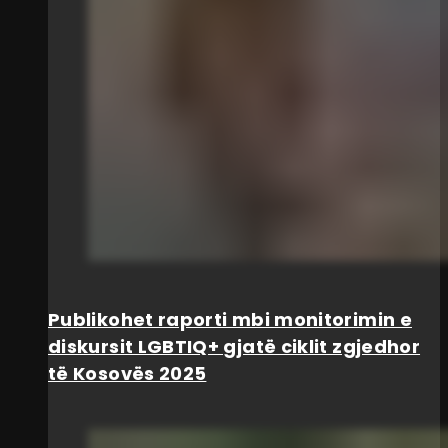
Publikohet raporti mbi monitorimin e
diskursit LGBTIQ+ gjatë ciklit zgjedhor
të Kosovës 2025