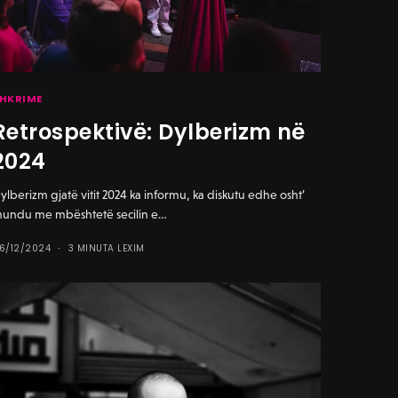
HKRIME
Retrospektivë: Dylberizm në
2024
ylberizm gjatë vitit 2024 ka informu, ka diskutu edhe osht’
undu me mbështetë secilin e…
6/12/2024
3 MINUTA LEXIM