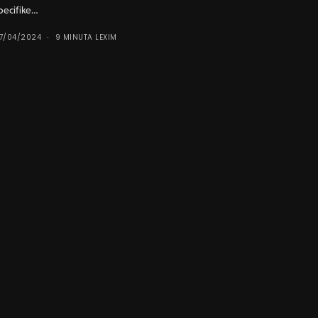
pecifike…
7/04/2024
9 MINUTA LEXIM