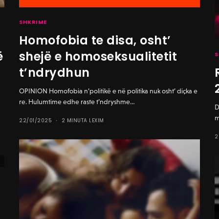
SHKRIME
Homofobia te disa, osht’
ë
shejë e homoseksualitetit
S
t’ndrydhun
OPINION Homofobia n’politikë e në politika nuk osht’ diçka e
re. Hulumtime edhe raste t’ndryshme…
t
D
m
22/01/2025
2 MINUTA LEXIM
2