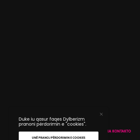
Duke iu qasur faqes Dylberizm
pranoni përdorimin e "cookies".
PËR DYLBERIZM
NDAJE STORIEN TONE
NA KONTAKTO
UNË PRANOJ PËRDORIMIN E COOKIES