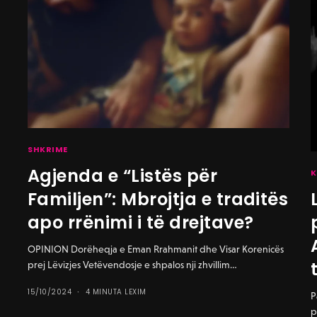
SHKRIME
Agjenda e “Listës për
K
Familjen”: Mbrojtja e traditës
apo rrënimi i të drejtave?
OPINION Dorëheqja e Eman Rrahmanit dhe Visar Korenicës
prej Lëvizjes Vetëvendosje e shpalos nji zhvillim…
15/10/2024
4 MINUTA LEXIM
P
p