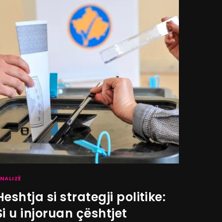
NALIZË
Heshtja si strategji politike:
Si u injoruan çështjet