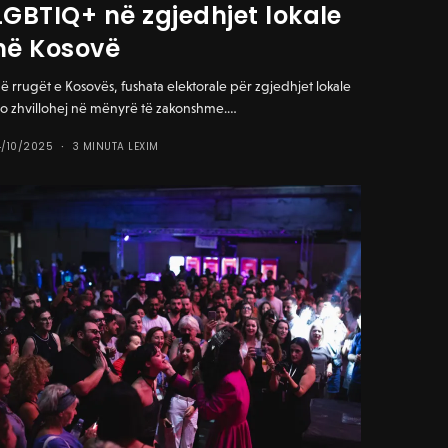
LGBTIQ+ në zgjedhjet lokale
në Kosovë
ë rrugët e Kosovës, fushata elektorale për zgjedhjet lokale
o zhvillohej në mënyrë të zakonshme.…
4/10/2025
3 MINUTA LEXIM