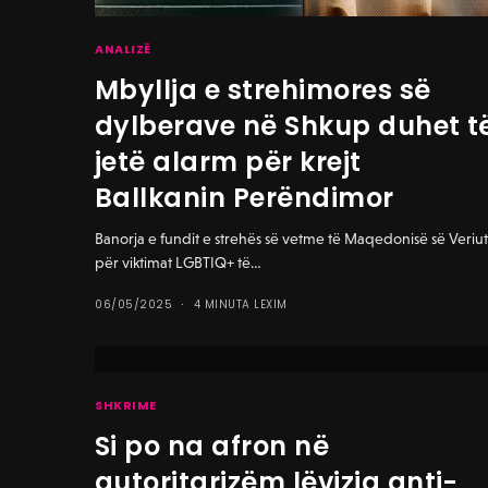
ANALIZË
Mbyllja e strehimores së
dylberave në Shkup duhet t
jetë alarm për krejt
Ballkanin Perëndimor
Banorja e fundit e strehës së vetme të Maqedonisë së Veriu
për viktimat LGBTIQ+ të…
06/05/2025
4 MINUTA LEXIM
SHKRIME
Si po na afron në
autoritarizëm lëvizja anti-