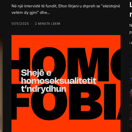
Në një intervistë të fundit, Elton Ilirjani u shpreh se “ekzistojnë
vetëm dy gjini” dhe…
01/11/2025
2 MINUTA LEXIM
N
p
1