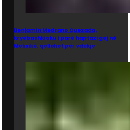
Benjamín Medrano Quezada,
kryebashkiaku i parë haptazi gej në
Meksikë, qëllohet për vdekje