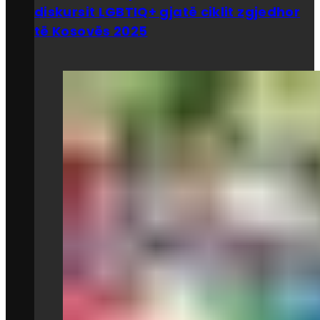
diskursit LGBTIQ+ gjatë ciklit zgjedhor
të Kosovës 2025