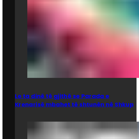
Le ta dinë të gjithë se Parada e
Krenarisë mbahet të shtunën në Shkup