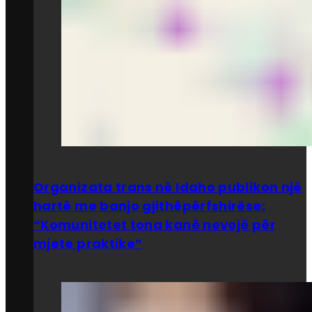
Organizata trans në Idaho publikon një
hartë me banjo gjithëpërfshirëse:
“Komunitetet tona kanë nevojë për
mjete praktike”