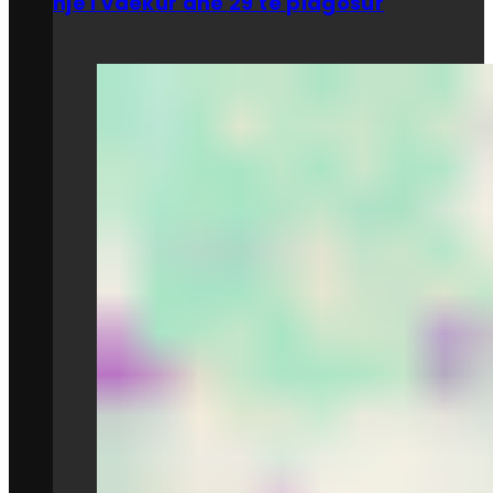
një i vdekur dhe 29 të plagosur