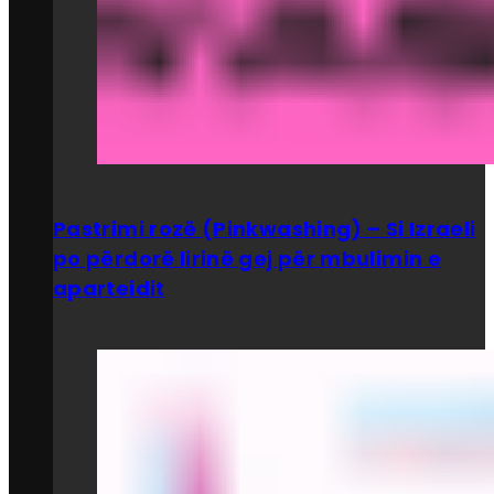
Pastrimi rozë (Pinkwashing) – Si Izraeli
po përdorë lirinë gej për mbulimin e
aparteidit