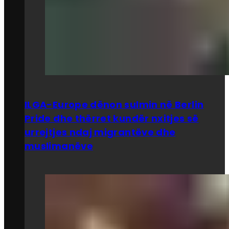
ILGA-Europe dënon sulmin në Berlin
Pride dhe thërret kundër nxitjes së
urrejtjes ndaj migrantëve dhe
muslimanëve