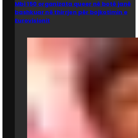
Mbi 150 organizata queer në botë janë
bashkuar në thirrjen për bojkotimin e
Eurovisionit