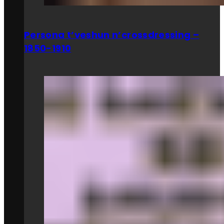
Persona t’veshun n’crossdressing –
1850-1910