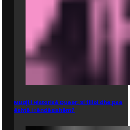
Muaji i Historisë Queer: Si filloi dhe pse
është i rëndësishëm?