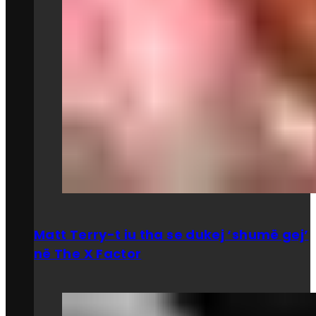
Matt Terry-t iu tha se dukej ‘shumë gej’
në The X Factor