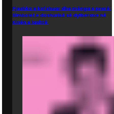
Pjeshka e kafshuar dhe mënga e prerë:
Simbolet e dashurisë së dylberave në
Kinën e lashtë