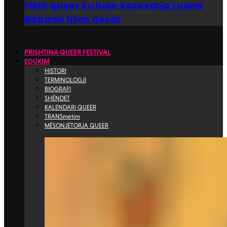
Filmi queer ku luan kosovarja Luana
Bajrami fiton Oscar
PRISHTINA QUEER FESTIVAL
EDUKIM
HISTORI
TERMINOLOGJI
BIOGRAFI
SHËNDET
KALENDARI QUEER
TRANSmetim
MËSONJËTORJA QUEER