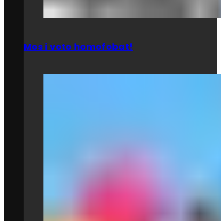
Mos i voto homofobat!