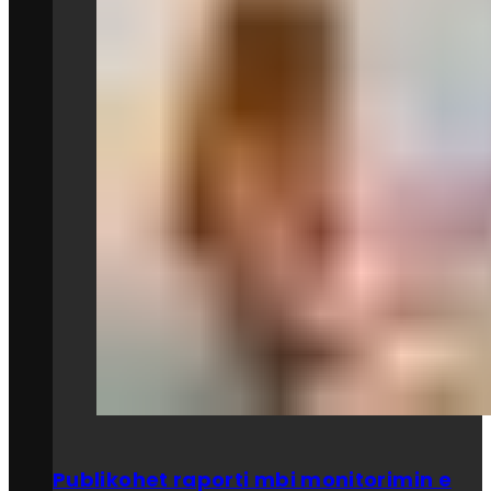
Publikohet raporti mbi monitorimin e