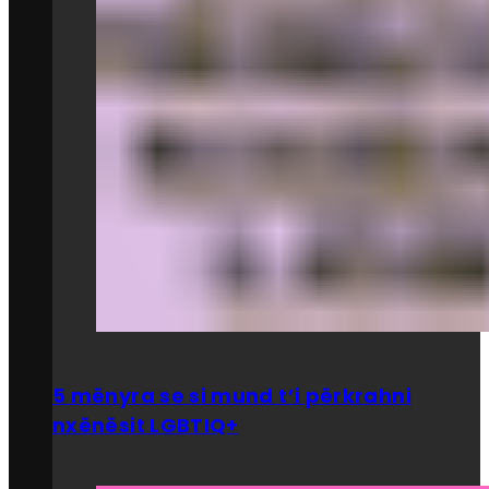
5 mënyra se si mund t’i përkrahni
nxënësit LGBTIQ+