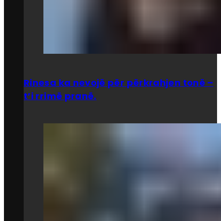
Rinesa ka nevojë për përkrahjen tonë –
t’i rrimë pranë.