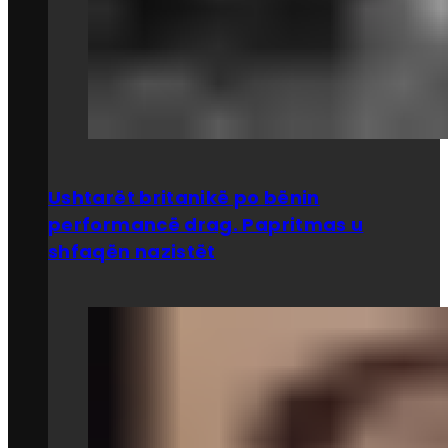
Ushtarët britanikë po bënin
performancë drag. Papritmas u
shfaqën nazistët