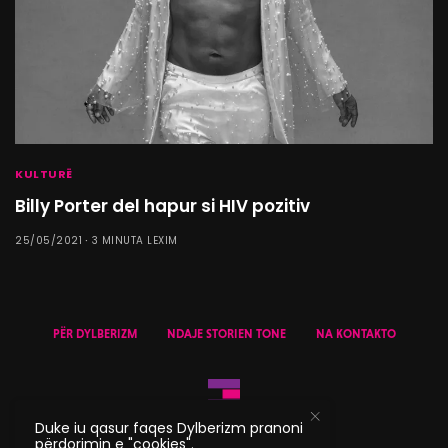
KULTURË
Billy Porter del hapur si HIV pozitiv
25/05/2021
3 MINUTA LEXIM
PËR DYLBERIZM
NDAJE STORIEN TONE
NA KONTAKTO
Duke iu qasur faqes Dylberizm pranoni
përdorimin e "cookies".