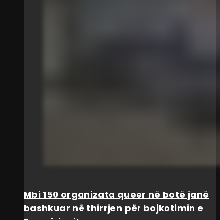
Mbi 150 organizata queer në botë janë
bashkuar në thirrjen për bojkotimin e