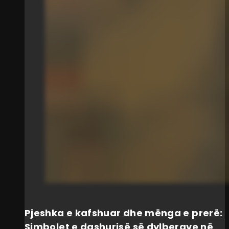
Pjeshka e kafshuar dhe mënga e prerë:
Simbolet e dashurisë së dylberave në