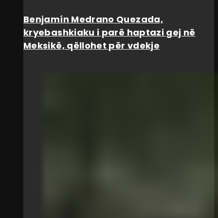
Benjamín Medrano Quezada,
kryebashkiaku i parë haptazi gej në
Meksikë, qëllohet për vdekje