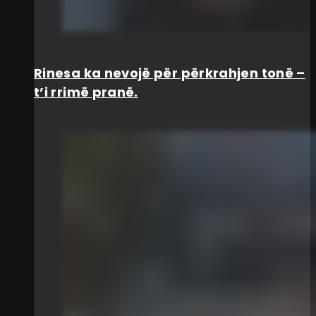
Rinesa ka nevojë për përkrahjen tonë –
t’i rrimë pranë.