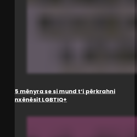
5 mënyra se si mund t’i përkrahni
nxënësit LGBTIQ+