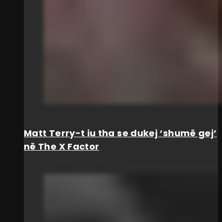
Matt Terry-t iu tha se dukej ‘shumë gej’
në The X Factor