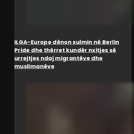
ILGA-Europe dënon sulmin në Berlin
Pride dhe thërret kundër nxitjes së
urrejtjes ndaj migrantëve dhe
muslimanëve