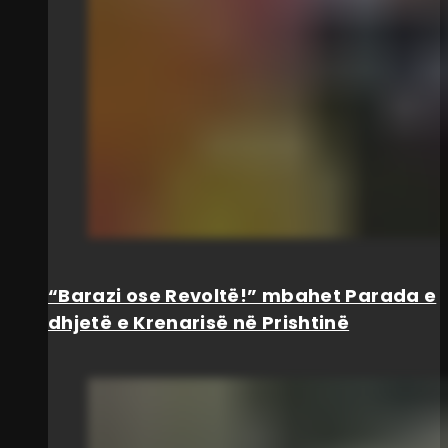
“Barazi ose Revoltë!” mbahet Parada e
dhjetë e Krenarisë në Prishtinë