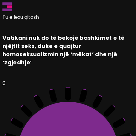
Tu e lexu qitash
Vatikani nuk do të bekojë bashkimet e të
njëjtit seks, duke e quajtur
homoseksualizmin një ‘mëkat’ dhe një
‘zgjedhje’
0