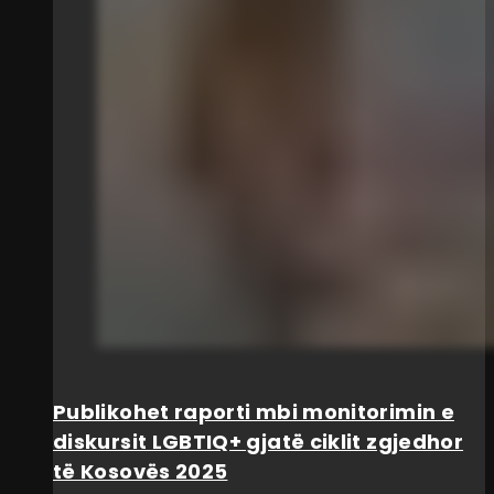
Publikohet raporti mbi monitorimin e
diskursit LGBTIQ+ gjatë ciklit zgjedhor
të Kosovës 2025