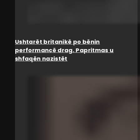
Ushtarët britanikë po bënin
performancë drag. Papritmas u
shfaqën nazistët