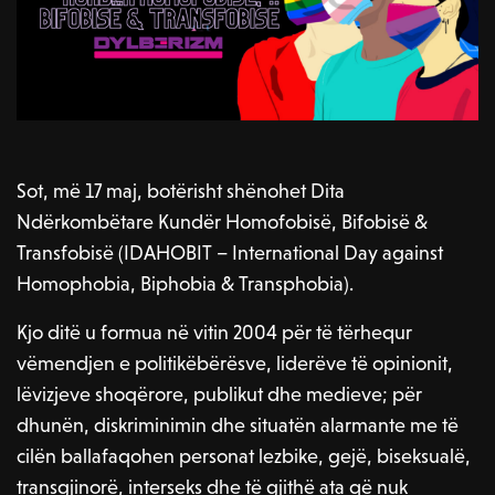
Sot, më 17 maj, botërisht shënohet Dita
Ndërkombëtare Kundër Homofobisë, Bifobisë &
Transfobisë (IDAHOBIT – International Day against
Homophobia, Biphobia & Transphobia).
Kjo ditë u formua në vitin 2004 për të tërhequr
vëmendjen e politikëbërësve, liderëve të opinionit,
lëvizjeve shoqërore, publikut dhe medieve; për
dhunën, diskriminimin dhe situatën alarmante me të
cilën ballafaqohen personat lezbike, gejë, biseksualë,
transgjinorë, interseks dhe të gjithë ata që nuk