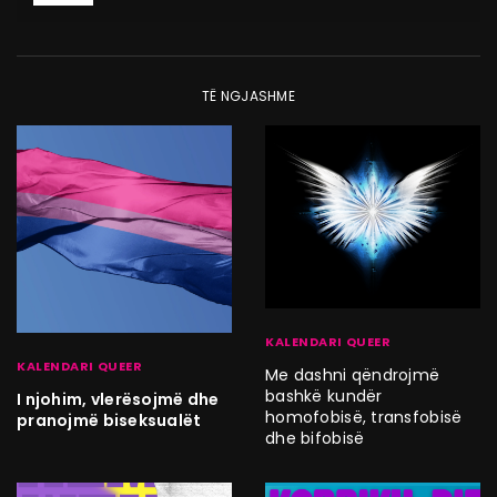
TË NGJASHME
KALENDARI QUEER
KALENDARI QUEER
Me dashni qëndrojmë
bashkë kundër
I njohim, vlerësojmë dhe
homofobisë, transfobisë
pranojmë biseksualët
dhe bifobisë