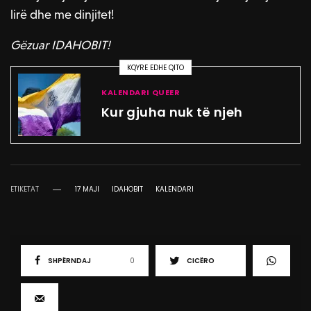
lirë dhe me dinjitet!
Gëzuar IDAHOBIT!
KQYRE EDHE QITO
KALENDARI QUEER
Kur gjuha nuk të njeh
ETIKETAT
17 MAJI
IDAHOBIT
KALENDARI
SHPËRNDAJ
0
CICËRO