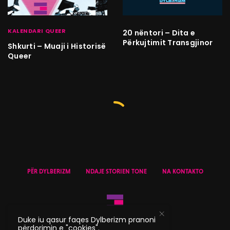
KALENDARI QUEER
20 nëntori – Dita e
Përkujtimit Transgjinor
Shkurti – Muaji i Historisë
Queer
PËR DYLBERIZM
NDAJE STORIEN TONE
NA KONTAKTO
Duke iu qasur faqes Dylberizm pranoni
përdorimin e "cookies".