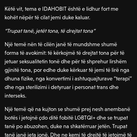
Këtë vit, tema e IDAHOBIT është e lidhur fort me
kohët nëpër të cilat jemi duke kaluar.
“Trupat tanë, jetët tona, të drejtat tona”
Një temë nën të cilën janë të mundshme shumë
forma të avokimit: të kërkojmë të drejtat tona për të
jetuar seksualitetin tonë dhe për të shprehur lirshëm
gjinitë tona, por edhe duke kërkuar të jemi të lirë nga
dhuna fizike, nga konvertimi i ashtuquajturave “terapi”
dhe nga sterilizimi i detyruar i personat trans dhe
interseks.
Një temë që na kujton se shumë prej nesh anembanë
botës i jetojnë çdo ditë fobitë LGBTQI+ dhe se trupat
tanë po abuzohen, duke na shkatërruar jetën. Trupat
tanë janë jeta jonë. Dhe ne kemi të drejtë të jetojmë të