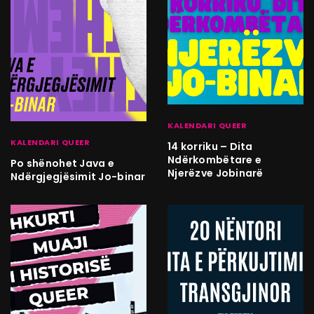
KALENDARI QUEER
KALENDARI QUEER
14 korriku – Dita
Ndërkombëtare e
Po shënohet Java e
Njerëzve Jobinarë
Ndërgjegjësimit Jo-binar