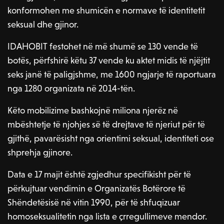
konformohen me shumicën e normave të identitetit
seksual dhe gjinor.
IDAHOBIT festohet në më shumë se 130 vende të
botës, përfshirë këtu 37 vende ku aktet midis të njëjtit
seks janë të paligjshme, me 1600 ngjarje të raportuara
nga 1280 organizata në 2014-tën.
Këto mobilizime bashkojnë miliona njerëz në
mbështetje të njohjes së të drejtave të njeriut për të
gjithë, pavarësisht nga orientimi seksual, identiteti ose
shprehja gjinore.
Data e 17 majit është zgjedhur specifikisht për të
përkujtuar vendimin e Organizatës Botërore të
Shëndetësisë në vitin 1990, për të shfuqizuar
homoseksualitetin nga lista e çrregullimeve mendor.