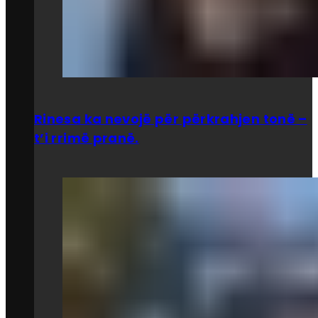
Rinesa ka nevojë për përkrahjen tonë –
t’i rrimë pranë.