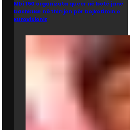
Mbi 150 organizata queer në botë janë
bashkuar në thirrjen për bojkotimin e
Eurovisionit