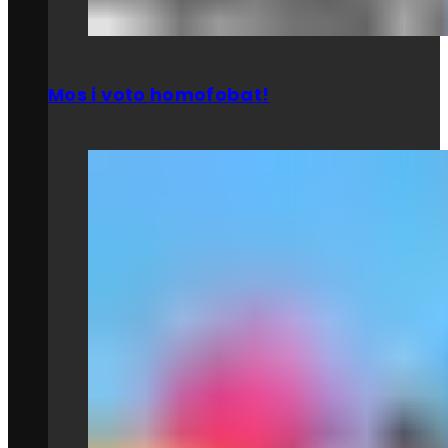
Mos i voto homofobat!