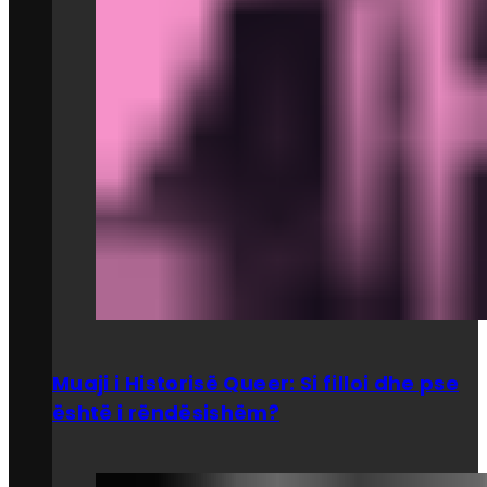
Muaji i Historisë Queer: Si filloi dhe pse
është i rëndësishëm?