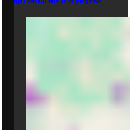
një i vdekur dhe 29 të plagosur