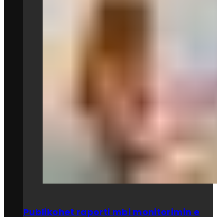
Publikohet raporti mbi monitorimin e