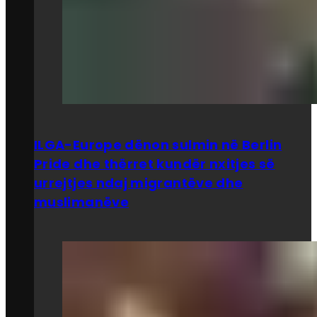
ILGA-Europe dënon sulmin në Berlin
Pride dhe thërret kundër nxitjes së
urrejtjes ndaj migrantëve dhe
muslimanëve