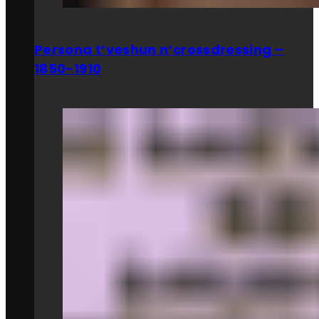
Persona t’veshun n’crossdressing –
1850-1910