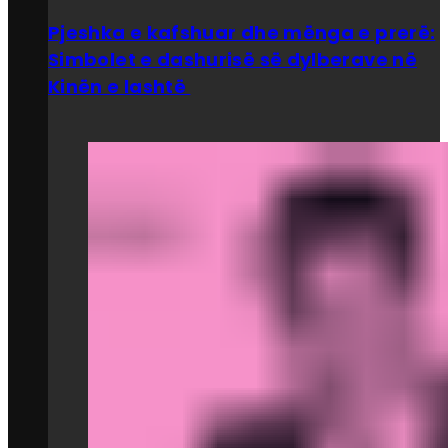
Pjeshka e kafshuar dhe mënga e prerë:
Simbolet e dashurisë së dylberave në
Kinën e lashtë