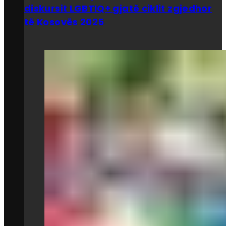
diskursit LGBTIQ+ gjatë ciklit zgjedhor
të Kosovës 2025