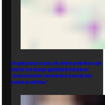
Organizata trans në Idaho publikon një
hartë me banjo gjithëpërfshirëse:
“Komunitetet tona kanë nevojë për
mjete praktike”