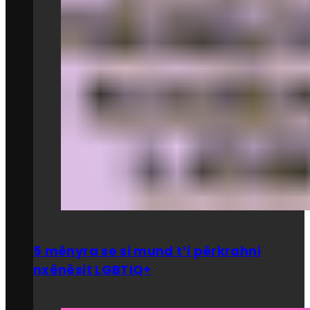
5 mënyra se si mund t’i përkrahni
nxënësit LGBTIQ+