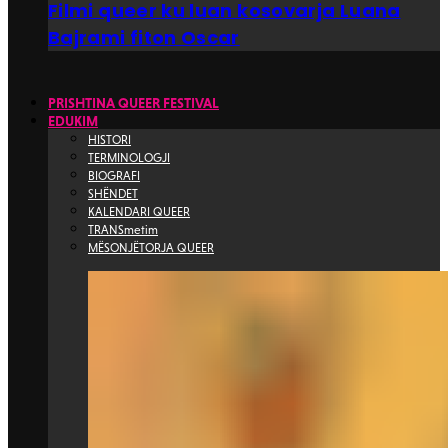
Filmi queer ku luan kosovarja Luana
Bajrami fiton Oscar
PRISHTINA QUEER FESTIVAL
EDUKIM
HISTORI
TERMINOLOGJI
BIOGRAFI
SHËNDET
KALENDARI QUEER
TRANSmetim
MËSONJËTORJA QUEER