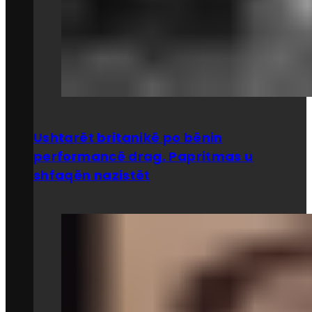
Ushtarët britanikë po bënin
performancë drag. Papritmas u
shfaqën nazistët