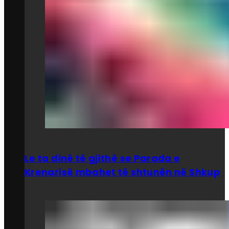
Le ta dinë të gjithë se Parada e
Krenarisë mbahet të shtunën në Shkup