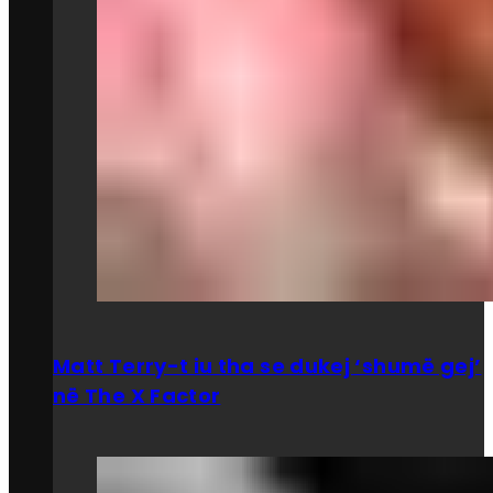
Matt Terry-t iu tha se dukej ‘shumë gej’
në The X Factor