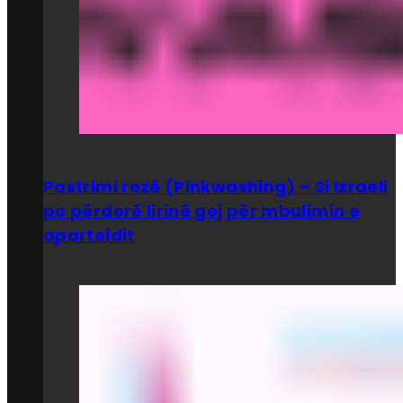
Pastrimi rozë (Pinkwashing) – Si Izraeli
po përdorë lirinë gej për mbulimin e
aparteidit