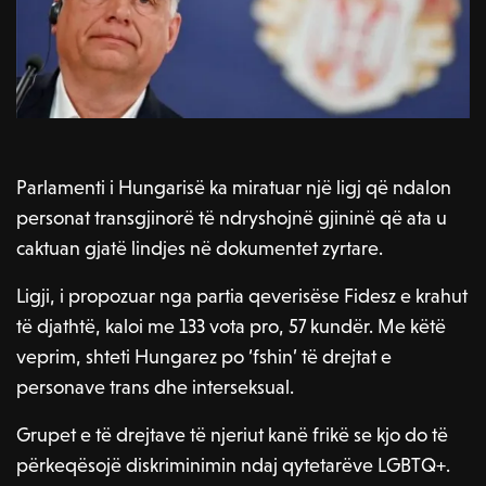
Parlamenti i Hungarisë ka miratuar një ligj që ndalon
personat transgjinorë të ndryshojnë gjininë që ata u
caktuan gjatë lindjes në dokumentet zyrtare.
Ligji, i propozuar nga partia qeverisëse Fidesz e krahut
të djathtë, kaloi me 133 vota pro, 57 kundër. Me këtë
veprim, shteti Hungarez po ‘fshin’ të drejtat e
personave trans dhe interseksual.
Grupet e të drejtave të njeriut kanë frikë se kjo do të
përkeqësojë diskriminimin ndaj qytetarëve LGBTQ+.