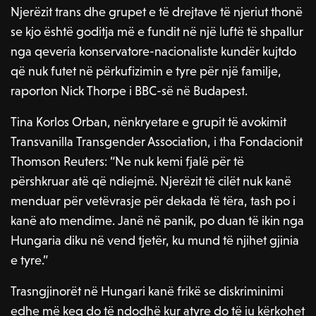
Njerëzit trans dhe grupet e të drejtave të njeriut thonë
se kjo është goditja më e fundit në një luftë të shpallur
nga qeveria konservatore-nacionaliste kundër kujtdo
që nuk futet në përkufizimin e tyre për një familje,
raporton Nick Thorpe i BBC-së në Budapest.
Tina Korlos Orban, nënkryetare e grupit të avokimit
Transvanilla Transgender Association, i tha Fondacionit
Thomson Reuters: “Ne nuk kemi fjalë për të
përshkruar atë që ndiejmë. Njerëzit të cilët nuk kanë
menduar për vetëvrasje për dekada të tëra, tash po i
kanë ato mendime. Janë në panik, po duan të ikin nga
Hungaria diku në vend tjetër, ku mund të njihet gjinia
e tyre.”
Trasngjinorët në Hungari kanë frikë se diskriminimi
edhe më keq do të ndodhë kur atyre do të iu kërkohet