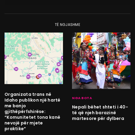
TË NGJASHME
Organizata trans në
NGA BOTA
Idaho publikon një hartë
me banjo
Nepali bëhet shteti i 40-
gjithëpërfshirëse:
të që njeh barazinë
“Komunitetet tona kanë
martesore për dylbera
nevojë për mjete
praktike”