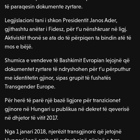
të paraqesin dokumente zyrtare.
Legjislacioni tani i shkon Presidentit Janos Ader,
gjithashtu anëtar i Fidesz, për t’u nënshkruar në ligj.
Aktivistët thonë se ata do të përpiqen ta bindin atë të
mos e bëjë.
Shumica e vendeve të Bashkimit Evropian lejojnë që
dokumentet zyrtare të ndryshohen për t’u përputhur
me identitetin gjinor, sipas grupit të fushatës
Transgender Europe.
Për herë të parë një bazë ligjore për tranzicionet
gjinore në Hungari u publikua në dekret të qeverisë
në dhjetor të vitit 2017.
Nga 1 janari 2018, njerëzit transgjinorë që jetojnë