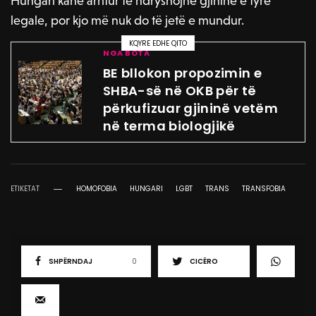
Hungari kanë arritur të ndryshojnë gjininë e tyre
legale, por kjo më nuk do të jetë e mundur.
KQYRE EDHE QITO
NGA BOTA
BE bllokon propozimin e
SHBA-së në OKB për të
përkufizuar gjininë vetëm
në terma biologjikë
ETIKETAT
HOMOFOBIA
HUNGARI
LGBT
TRANS
TRANSFOBIA
SHPËRNDAJ
0
CICËRO