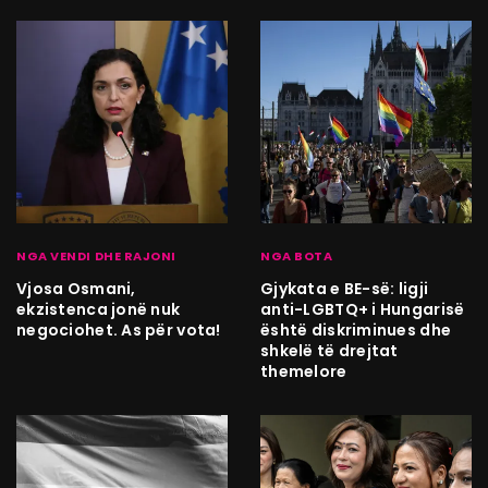
NGA VENDI DHE RAJONI
NGA BOTA
Vjosa Osmani,
Gjykata e BE-së: ligji
ekzistenca jonë nuk
anti-LGBTQ+ i Hungarisë
negociohet. As për vota!
është diskriminues dhe
shkelë të drejtat
themelore