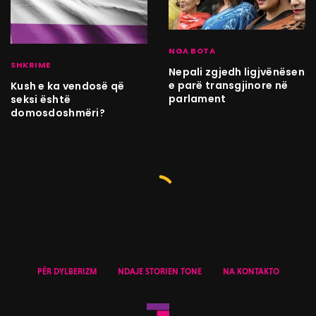
NGA BOTA
SHKRIME
Nepali zgjedh ligjvënësen
e parë transgjinore në
Kush e ka vendosë që
parlament
seksi është
domosdoshmëri?
PËR DYLBERIZM
NDAJE STORIEN TONE
NA KONTAKTO