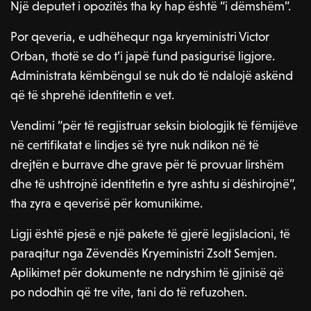
Një deputet i opozitës tha ky hap është “i dëmshëm”.
Por qeveria, e udhëhequr nga kryeministri Victor
Orban, thotë se do t’i japë fund pasigurisë ligjore.
Administrata këmbëngul se nuk do të ndalojë askënd
që të shprehë identitetin e vet.
Vendimi “për të regjistruar seksin biologjik të fëmijëve
në certifikatat e lindjes së tyre nuk ndikon në të
drejtën e burrave dhe grave për të provuar lirshëm
dhe të ushtrojnë identitetin e tyre ashtu si dëshirojnë”,
tha zyra e qeverisë për komunikime.
Ligji është pjesë e një pakete të gjerë legjislacioni, të
paraqitur nga Zëvendës Kryeministri Zsolt Semjen.
Aplikimet për dokumente ne ndryshim të gjinisë që
po ndodhin që tre vite, tani do të refuzohen.