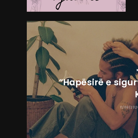
“Hapësirë e sigur
11/09/202