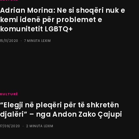
Adrian Morina: Ne si shoqëri nuk e
kemi idenë për problemet e
komunitetit LGBTQ+
15/11/2020
7 MINUTA LEXIM
KULTURË
“Elegji në pleqëri për të shkretën
djalëri” – nga Andon Zako Çajupi
17/09/2020
2 MINUTA LEXIM