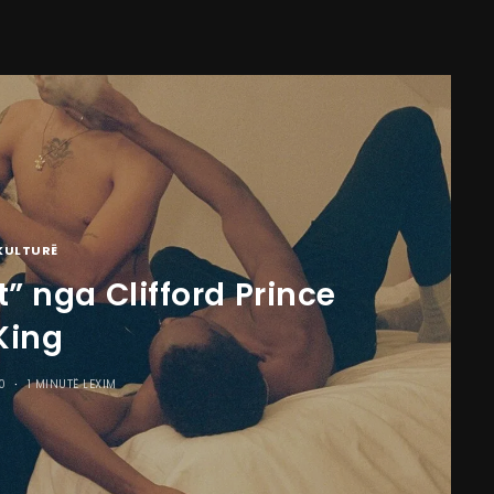
KULTURË
t” nga Clifford Prince
King
0
1 MINUTË LEXIM