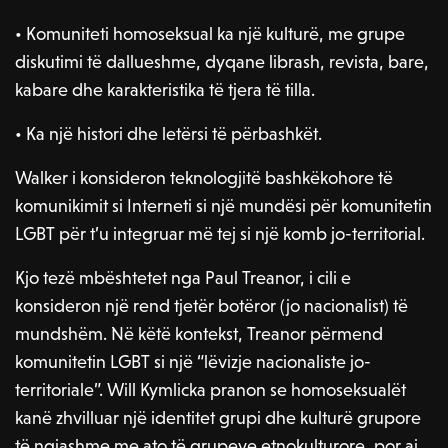
• Komuniteti homoseksual ka një kulturë, me grupe
diskutimi të dallueshme, dyqane librash, revista, bare,
kabare dhe karakteristika të tjera të tilla.
• Ka një histori dhe letërsi të përbashkët.
Walker i konsideron teknologjitë bashkëkohore të
komunikimit si Interneti si një mundësi për komunitetin
LGBT për t’u integruar më tej si një komb jo-territorial.
Kjo tezë mbështetet nga Paul Treanor, i cili e
konsideron një rend tjetër botëror (jo nacionalist) të
mundshëm. Në këtë kontekst, Treanor përmend
komunitetin LGBT si një “lëvizje nacionaliste jo-
territoriale”. Will Kymlicka pranon se homoseksualët
kanë zhvilluar një identitet grupi dhe kulturë grupore
të ngjashme me ato të grupeve etnokulturore, por ai