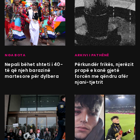
NGA BOTA
ARKIVI I PATHËNË
Nepali bëhet shteti i 40-
Përkundër frikës, njerëzit
të që njeh barazinë
prapë e kanë gjetë
martesore për dylbera
forcën me qëndru afër
njani-tjetrit