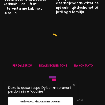
azerbajxhanas vritet në
kerkush – as lufta”
një sulm që dyshohet të
Intervista me Labinot
jetë nga familja
Lutollin
PËR DYLBERIZM
NDAJE STORIEN TONE
NA KONTAKTO
Duke iu qasur faqes Dylberizm pranoni
përdorimin e "cookies".
© 2020 DYLBERIZM - TË GJITHA TË DREJTAT E REZERVUARA
UNË PRANOJ PËRDORIMIN E COOKIES