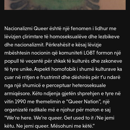
Nacionalizmi Queer është një fenomen i lidhur me
lëvizjen çlirimtare të homoseksualëve dhe lezbikeve
dhe nacionalizmit. Përkrahësit e kësaj lëvizje
mbështesin nocionin që komuniteti LGBT formon një
popull të veçantë për shkak të kulturës dhe zakoneve
të tyre unike. Aspekti homofobik i shumë kulturave ka
çuar në rritjen e frustrimit dhe dëshirës për t’u ndarë
nga një shumicë e perceptuar heteroseksuale
armiqësore. Këto ndjenja gjetën shprehjen e tyre në
vitin 1990 me themelimin e “Queer Nation”, një
organizatë radikale më e njohur për moton e saj
“We’re here. We’re queer. Get used to it /Ne jemi
këtu. Ne jemi queer. Mësohuni me këtë.”