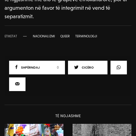
argumenton në favor të integrimit në vend të
separatizmit.
ETIKETAT
NACIONALIZMI
QUEER
TERMINOLOGJI
SHPËRNDAJ
0
CICËRO
TË NGJASHME