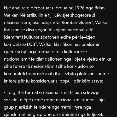
Një analizë e përparuar u botua në 1996 nga Brian
Walker. Në artikullin e tij “Lëvizjet shoqërore si
nacionalizëm, ose, ideja mbi Kombin Queer”, Walker
thekson se disa veçori të krijimit nacionalist të
identitetit kulturor zbatohen edhe për lëvizjen
kombëtare LGBT. Walker klasifikon nacionalizmin
queer si një nga format e reja kulturore të
nacionalizmit të cilat dallohen nga llojet e vjetra etnike
dhe fetare të nacionalizmit dhe konkludon se
komuniteti homoseksual dhe lezbik i plotëson shumë
kritere për tu konsideruar si popull për këto arsye:
• Të gjitha format e nacionalizmit filluan si lëvizje
sociale, njëjtë është edhe nacionalizmi queer – një
grup njerëzish të ndarë nga rrethi i tyre nga
qëndrimet në grup dhe diskriminimi nga të tjerët.