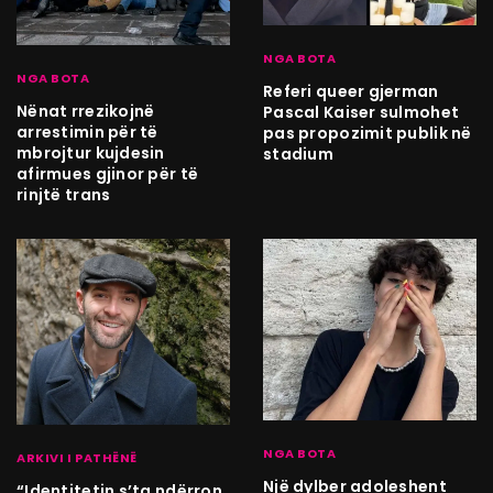
NGA BOTA
NGA BOTA
Referi queer gjerman
Nënat rrezikojnë
Pascal Kaiser sulmohet
arrestimin për të
pas propozimit publik në
mbrojtur kujdesin
stadium
afirmues gjinor për të
rinjtë trans
NGA BOTA
ARKIVI I PATHËNË
Një dylber adoleshent
“Identitetin s’ta ndërron